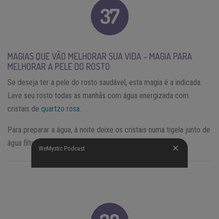
MAGIAS QUE VÃO MELHORAR SUA VIDA – MAGIA PARA
MELHORAR A PELE DO ROSTO
Se deseja ter a pele do rosto saudável, esta magia é a indicada.
Lave seu rosto todas as manhãs com água energizada com
cristais de
quartzo rosa
.
Para preparar a água, à noite deixe os cristais numa tigela junto de
água filtrada suficiente para lavar o rosto no dia seguinte.
WeMystic Podcast
WeMystic Podcast