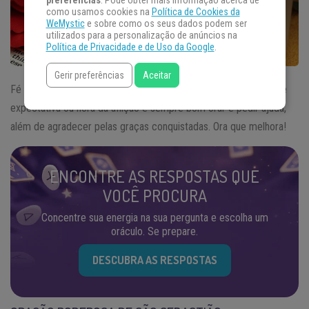
preferências
. Pode obter mais informação acerca de
como usamos cookies na
Política de Cookies da
WeMystic
e sobre como os seus dados podem ser
utilizados para a personalização de anúncios na
Política de Privacidade e de Uso da Google
.
Gerir preferências
Aceitar
Fé e proteção nunca são demais! Seja num momento de grande
expectativa ou hora da aflição é sempre bom orar e pedir ajuda,
além de agradecer pelas graças conquistadas. Ora que melhora!
ENCONTRE AS RESPOSTAS QUE
VOCÊ PROCURA
Concentre sua energia na sua pergunta e escolha um
oráculo. Se prepare.
DESCUBRA AS RESPOSTAS