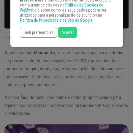
preferências
. Pode obter mais informação acerca de
como usamos cookies na
Política de Cookies da
WeMystic
e sobre como os seus dados podem ser
utilizados para a personalização de anúncios na
Política de Privacidade e de Uso da Google
.
Gerir preferências
Aceitar
Horário de Brasília | Brasil (GTM -3)
Através da
Lua Minguante
, veremos então uma nova quadratura
se posicionando em uma angulação de 270º, representando o
momento em que começa a perder seu brilho, ficando cada vez
menos visível. Nesta fase, a Lua pode ser vista nascendo à meia-
noite e se pondo ao meio-dia.
A última fase do ciclo lunar é uma excelente oportunidade para
aqueles que desejam encerramentos ou rompimentos de relações
insatisfatórias.