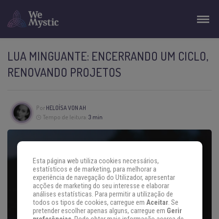
LUA MINGUANTE: ENCERRANDO UM CICLO,
RENOVANDO PROJETOS
Por
HELOÍSA VON AH
Tempo de leitura:
3 min
Esta página web utiliza cookies necessários,
estatísticos e de marketing, para melhorar a
experiência de navegação do Utilizador, apresentar
acções de marketing do seu interesse e elaborar
análises estatísticas. Para permitir a utilização de
todos os tipos de cookies, carregue em
Aceitar
. Se
pretender escolher apenas alguns, carregue em
Gerir