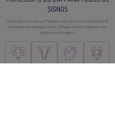
SIGNOS
O que dizem os astros? Planeje o seu dia com as previsões do
horóscopo do dia para o amor, dinheiro e sorte. Clique no seu
signo e confira agora!
ÁRIES
TOURO
GÊMEOS
CÂNCER
LEÃO
VIRGEM
LIBRA
ESCORPIÃO