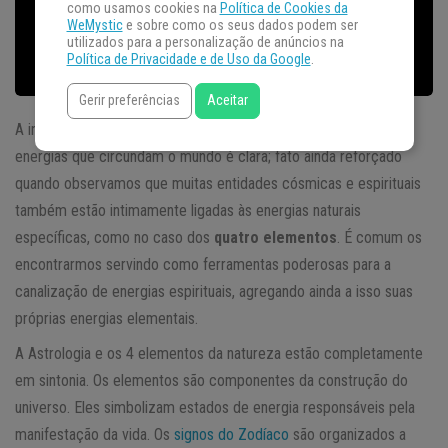
como usamos cookies na
Política de Cookies da
WeMystic
e sobre como os seus dados podem ser
utilizados para a personalização de anúncios na
Política de Privacidade e de Uso da Google
.
Gerir preferências
Aceitar
A influência que a natureza exerce sobre todos nós e sobre as
energias que circundam o mundo é clara; fato ainda reforçado
quando observamos que muitas entidades cósmicas e espirituais
também estão intimamente ligadas às energias naturais
específicas, como no caso dos
quatro elementos
. É comum os
encontrarmos servindo como ferramentas poderosas para a
canalização de energias espirituais, agregando ainda a isso suas
próprias energias elementais.
A Astrologia e os 4 elementos da natureza estão completamente
em sintonia. Os elementos são componentes da construção do
universo. Eles simbolizam estados de energia responsáveis pela
manifestação da vida. Os
signos do Zodíaco
são organizados a