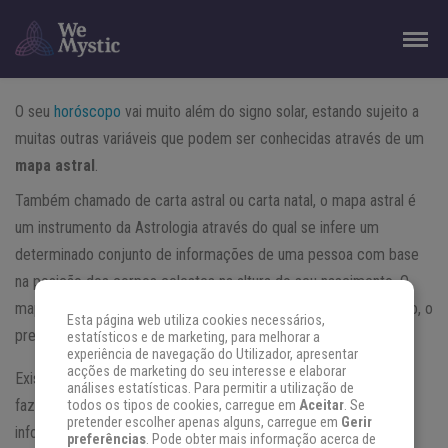
O seu
horóscopo
vai muito além do signo solar, estando sujeito a
muitas outras variáveis que podem ser conhecidas através de um
mapa astral
.
Também chamado de carta astral ou carta natal, o mapa astral é
um instrumento da Astrologia através do qual se infere um
determinado conjunto de informações de uma pessoa com base
na posição dos corpos celestes na altura do seu nascimento. O
mapa astral fornece várias interpretações úteis sobre o passado, o
Esta página web utiliza cookies necessários,
presente e o futuro e com ele são feitas
estatísticos e de marketing, para melhorar a
experiência de navegação do Utilizador, apresentar
acções de marketing do seu interesse e elaborar
Existem atualmente
muitos sites e programas
para saber como
análises estatísticas. Para permitir a utilização de
fazer mapa astral. Alguns são confiáveis, outros nem tanto. A
todos os tipos de cookies, carregue em
Aceitar
. Se
pretender escolher apenas alguns, carregue em
Gerir
informação é dada da forma automática com base em alguns
preferências
. Pode obter mais informação acerca de