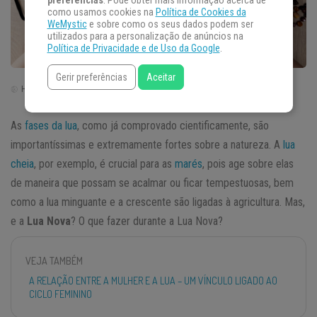
preferências
. Pode obter mais informação acerca de
como usamos cookies na
Política de Cookies da
WeMystic
e sobre como os seus dados podem ser
utilizados para a personalização de anúncios na
Política de Privacidade e de Uso da Google
.
Gerir preferências
Aceitar
Horário de Brasília | Brasil (GTM -3)
As
fases da lua
, como já comprovado cientificamente, são
importantíssimas e extremamente fortes sobre a natureza. A
lua
cheia
, por exemplo, é crucial para as
marés
, pois age sobre elas
de maneira que possam se acalmar ou ficar tempestuosas, bem
como a lua minguante e a crescente são ligadas à agricultura. Mas,
e a
Lua Nova
? O que fazer durante a Lua Nova?
VEJA TAMBÉM
A RELAÇÃO ENTRE A MULHER E A LUA – UM VÍNCULO LIGADO AO
CICLO FEMININO