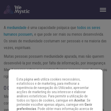
A
mediunidade
é uma capacidade psíquica que
todos os seres
humanos possuem
, e que pode ser mais ou menos desenvolvida.
Os sinais de mediunidade costumam ser pessoais e na maioria das
vezes, espirituais.
Muitas pessoas possuem mediunidade apurada, mas não querem
desenvolvê-la por medo, por falta de informação, por insegurança.
Mas é preciso saber que existem formas seguras, sem dogmas ou
rigidez para desenvolver a mediunidade: através do estudo.
Esta página web utiliza cookies necessários,
estatísticos e de marketing, para melhorar a
O QUE É MEDIUNIDADE?
experiência de navegação do Utilizador, apresentar
acções de marketing do seu interesse e elaborar
Mediunidade é a capacidade de provar que nossas vidas
análises estatísticas. Para permitir a utilização de
todos os tipos de cookies, carregue em
Aceitar
. Se
continuam após nossa morte e que nossa alma está em uma
pretender escolher apenas alguns, carregue em
Gerir
preferências
. Pode obter mais informação acerca de
jornada contínua. Não há fim, apenas um novo começo no mundo