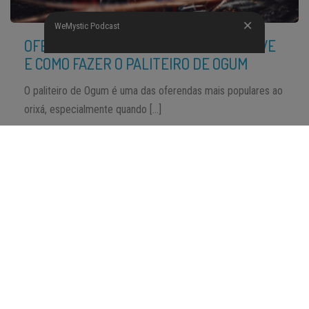
WeMystic Podcast
OFERENDA PARA OGUM: PARA QUE SERVE
E COMO FAZER O PALITEIRO DE OGUM
O paliteiro de Ogum é uma das oferendas mais populares ao
orixá, especialmente quando […]
ARTIGOS ANTERIORES