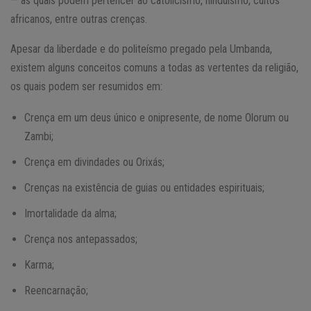
— as quais podem pertencer ao catolicismo, hinduísmo, cultos
africanos, entre outras crenças.
Apesar da liberdade e do politeísmo pregado pela Umbanda,
existem alguns conceitos comuns a todas as vertentes da religião,
os quais podem ser resumidos em:
Crença em um deus único e onipresente, de nome Olorum ou
Zambi;
Crença em divindades ou Orixás;
Crenças na existência de guias ou entidades espirituais;
Imortalidade da alma;
Crença nos antepassados;
Karma;
Reencarnação;