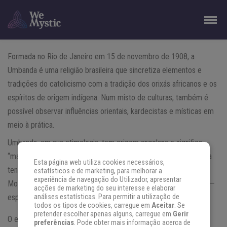
Formada no Rio de Janeiro em 15 de novembro de 1908, a
Umbanda é uma religião brasileira que sincretiza elementos e
tradições do catolicismo com a tradição dos orixás africanos e os
espíritos de origem indígena. Num misto de culturas, também é
possível observar influências orientais, kardecistas e místicas em
meio à prática.
Umbanda, em sua etimologia, tem origem angolana e significa
“magia” ou “arte de curar”. O responsável por registrar a primeira
Esta página web utiliza cookies necessários,
tenda umbandista do Brasil foi o jovem Pai Zélio Fernandino de
estatísticos e de marketing, para melhorar a
experiência de navegação do Utilizador, apresentar
Moraes, ao ter incorporado do Caboclo das Sete Encruzilhadas —
acções de marketing do seu interesse e elaborar
espírito que o teria ajudado a criar a religião.
análises estatísticas. Para permitir a utilização de
todos os tipos de cookies, carregue em
Aceitar
. Se
pretender escolher apenas alguns, carregue em
Gerir
O espírito teria então estabelecido como norma as práticas de
preferências
. Pode obter mais informação acerca de