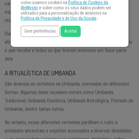
como usamos cookies na
Política de Cookies da
caridade através dos atendimentos realizados pelos mentores
WeMystic
e sobre como os seus dados podem ser
espirituais — prestando uma espécie de socorro aos que viriam
utilizados para a personalização de anúncios na
Política de Privacidade e de Uso da Google
.
recorrer aos centros de Umbanda.
Gerir preferências
Aceitar
Diante de tantas influências e referências espirituais, podemos
afirmar que a Umbanda é uma religião aberta, sem discriminações
e que recebe a todos os que tiverem interesse em fazer parte
dela.
A RITUALÍSTICA DE UMBANDA
São diversas as vertentes na Umbanda, nomeadas de diferentes
formas. Algumas delas recebem nomes como Umbanda
Tradicional, Umbanda Esotérica, Umbanda Astrológica, Primado de
Umbanda, dentre tantas outras.
No entanto, essas diferentes vertentes partilham o culto a
entidades ancestrais e espíritos associados a diversas divindades