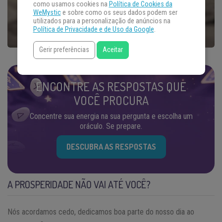
como usamos cookies na
Política de Cookies da
WeMystic
e sobre como os seus dados podem ser
utilizados para a personalização de anúncios na
Política de Privacidade e de Uso da Google
.
Gerir preferências
Aceitar
ENCONTRE AS RESPOSTAS QUE
VOCÊ PROCURA
Concentre sua energia na sua pergunta e escolha um
oráculo. Se prepare.
DESCUBRA AS RESPOSTAS
A PROSPERIDADE NÃO VAI ATÉ VOCÊ?
Nós acordamos cedo, dedicamos boa parte do nosso dia ao