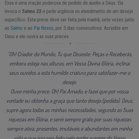
Essa é uma oração poderosa de pedido de auxílio a Deus. Ela
invoca o
Salmo 23
e pede urgência no atendimento de um desejo
específico. Esta prece deve ser feita pela manhã, sete vezes junto
ao
Salmo
e ao
Pai Nosso
, por 3 dias consecutivos. Acredite em
Deus e ele ouvirá as suas preces.
“Oh! Criador do Mundo, Tu que Disseste: Peças e Receberás,
embora esteja nas alturas, em Vossa Divina Glória, inclinai
seus ouvidos a esta humilde criatura para satisfazer-me o
desejo.
Ouve minha prece. Oh! Pai Amado, e fazei que por vossa
vontade eu obtenha a graça que tanto desejo (pedido). Deus,
supre agora todas as minhas necessidades, segundo as Suas
riquezas em Glória, e serei sempre grato por suas riquezas
sempre ativa, presentes, imutáveis e abundantes em minha
vida e que isso seja feito pelo poder e nome do Vosso