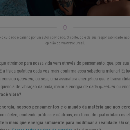
do o cuidado e carinho por um autor convidado. O conteúdo é da sua responsabilidade, não 
opinião do WeMystic Brasil.
ue atraímos para nossa vida vem através do pensamento, que, por sua 
 E a física quântica cada vez mais confirma essa sabedoria milenar! Es
a consigo
quantum
, ou seja, uma assinatura energética que é transmitid
requência de vibração da onda, maior a energia de cada
quantum
ou ener
você vibra?
energia, nossos pensamentos e o mundo da matéria que nos cerc
 núcleo, contendo prótons e nêutrons, em torno do qual orbitam os el
em mais que energia suficiente para modificar a realidade
. Ou se