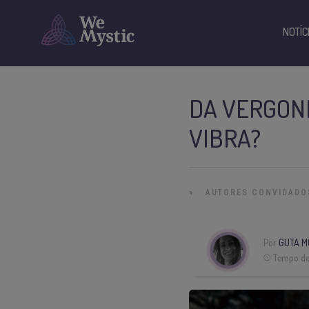
NOTÍC
DA VERGONH
VIBRA?
»
AUTORES CONVIDADO
Por
GUTA M
Tempo de 