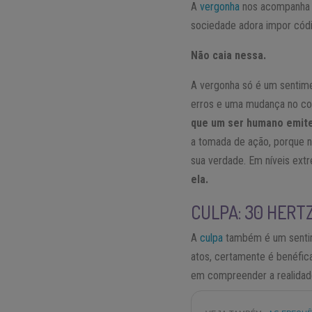
A
vergonha
nos acompanha de
sociedade adora impor cód
Não caia nessa.
A vergonha só é um sentime
erros e uma mudança no comp
que um ser humano emit
a tomada de ação, porque n
sua verdade. Em níveis extr
ela.
CULPA: 30 HERT
A
culpa
também é um sentim
atos, certamente é benéfic
em compreender a realidade,