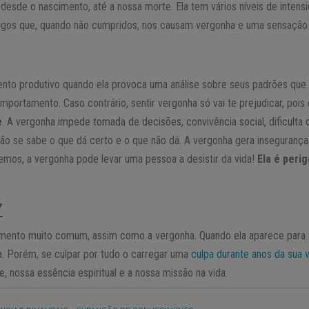
sde o nascimento, até a nossa morte. Ela tem vários níveis de intensid
igos que, quando não cumpridos, nos causam vergonha e uma sensação 
nto produtivo quando ela provoca uma análise sobre seus padrões que
ortamento. Caso contrário, sentir vergonha só vai te prejudicar, pois
e
. A vergonha impede tomada de decisões, convivência social, dificulta 
ão se sabe o que dá certo e o que não dá. A vergonha gera inseguranç
emos, a vergonha pode levar uma pessoa a desistir da vida!
Ela é peri
Z
ento muito comum, assim como a vergonha. Quando ela aparece para t
a. Porém, se culpar por tudo o carregar uma
culpa durante anos da sua 
 nossa essência espiritual e a nossa missão na vida.