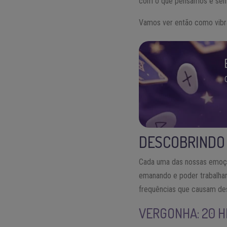
com o que pensamos e sen
Vamos ver então como vibra
DESCOBRINDO
Cada uma das nossas emoçõ
emanando e poder trabalh
frequências que causam dese
VERGONHA: 20 