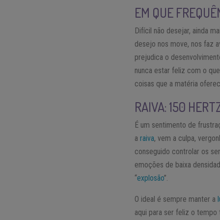
EM QUE FREQUÊN
Difícil não desejar, ainda
desejo nos move, nos faz a
prejudica o desenvolvimen
nunca estar feliz com o que
coisas que a matéria oferec
RAIVA: 150 HERT
É um sentimento de frustra
a
raiva
, vem a culpa, vergon
conseguido controlar os sent
emoções de baixa densidade
“
explosão
”.
O ideal é sempre manter a
aqui para ser feliz o temp