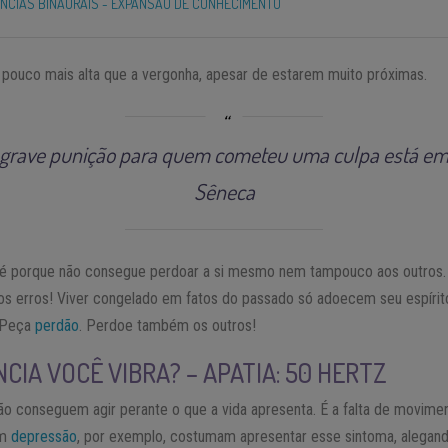
NCIAS BINAURAIS - EXPANSÃO DE CONHECIMENTO
 pouco mais alta que a vergonha, apesar de estarem muito próximas.
s grave punição para quem cometeu uma culpa está em
Sêneca
 é porque não consegue perdoar a si mesmo nem tampouco aos outros. 
s erros! Viver congelado em fatos do passado só adoecem seu espírit
 Peça
perdão
. Perdoe também os outros!
CIA VOCÊ VIBRA? – APATIA: 50 HERTZ
o conseguem agir perante o que a vida apresenta. É a falta de moviment
om
depressão
, por exemplo, costumam apresentar esse sintoma, alega