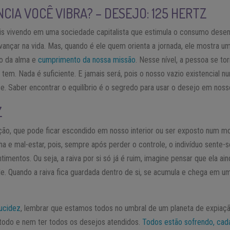
CIA VOCÊ VIBRA? – DESEJO: 125 HERTZ
 mais vivendo em uma sociedade capitalista que estimula o consumo dese
vançar na vida. Mas, quando é ele quem orienta a jornada, ele mostra 
to da alma e
cumprimento da nossa missão
. Nesse nível, a pessoa se to
 tem. Nada é suficiente. E jamais será, pois o nosso vazio existencial n
e. Saber encontrar o equilíbrio é o segredo para usar o desejo em nosso
Z
ção, que pode ficar escondido em nosso interior ou ser exposto num m
ha e mal-estar, pois, sempre após perder o controle, o indivíduo sente-s
imentos. Ou seja, a raiva por si só já é ruim, imagine pensar que ela ai
. Quando a raiva fica guardada dentro de si, se acumula e chega em 
lucidez
, lembrar que estamos todos no umbral de um planeta de expiaçã
o todo e nem ter todos os desejos atendidos.
Todos estão sofrendo, cad