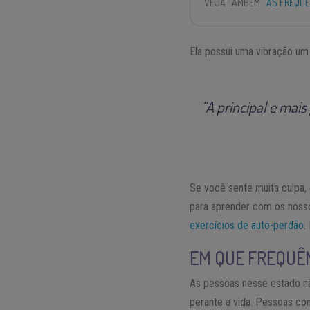
VEJA TAMBÉM
AS FREQUÊ
Ela possui uma vibração um
“A principal e mai
Se você sente muita culpa,
para aprender com os nosso
exercícios de auto-perdão
.
EM QUE FREQUÊN
As pessoas nesse estado nã
perante a vida. Pessoas c