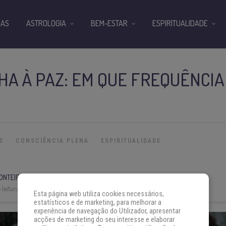
IAS
ASTROLOGIA
BEM-ESTAR
ESPIRITUALIDADE
A À PAZ: EM QUE FREQUÊNCIA
S
CONSCIÊNCIA PLENA
ESPIRITUALIDADE
ONTEIRO
leitura:
11 min
Esta página web utiliza cookies necessários,
estatísticos e de marketing, para melhorar a
experiência de navegação do Utilizador, apresentar
acções de marketing do seu interesse e elaborar