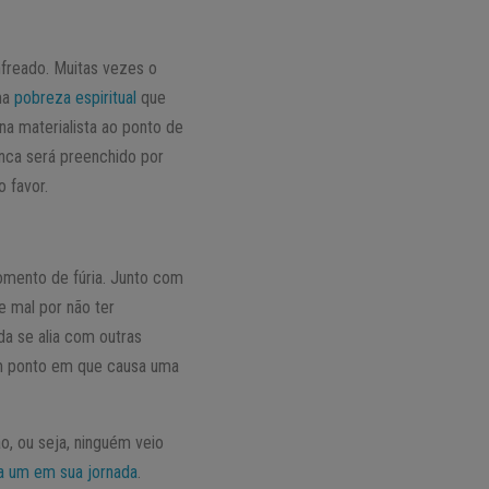
nfreado. Muitas vezes o
uma
pobreza espiritual
que
rna materialista ao ponto de
unca será preenchido por
 favor.
omento de fúria. Junto com
e mal por não ter
nda se alia com outras
um ponto em que causa uma
o, ou seja, ninguém veio
a um em sua jornada
.