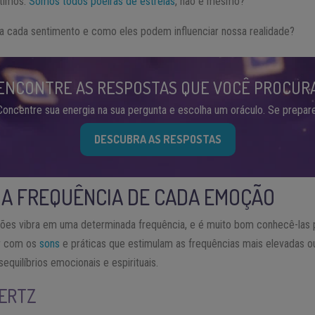
timos.
Somos todos poeiras de estrelas
, não é mesmo?
 cada sentimento e como eles podem influenciar nossa realidade?
ENCONTRE AS RESPOSTAS QUE VOCÊ PROCUR
Concentre sua energia na sua pergunta e escolha um oráculo. Se prepare
DESCUBRA AS RESPOSTAS
 A FREQUÊNCIA DE CADA EMOÇÃO
es vibra em uma determinada frequência, e é muito bom conhecê-las 
ar com os
sons
e práticas que estimulam as frequências mais elevadas o
quilíbrios emocionais e espirituais.
HERTZ