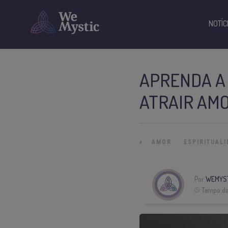
NOTÍC
APRENDA A
ATRAIR AM
»
AMOR
ESPIRITUAL
Por
WEMYS
Tempo de 