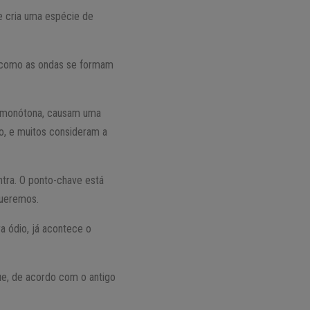
e cria uma espécie de
 como as ondas se formam
e monótona, causam uma
o, e muitos consideram a
tra. O ponto-chave está
ueremos.
a ódio, já acontece o
ue, de acordo com o antigo