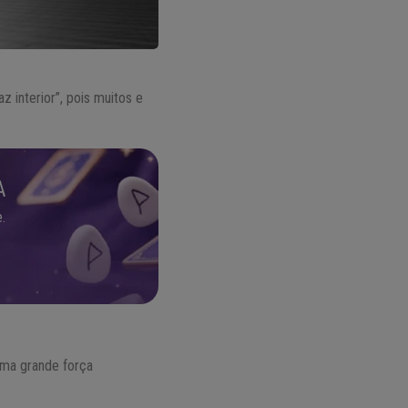
 interior”, pois muitos e
A
.
 uma grande força