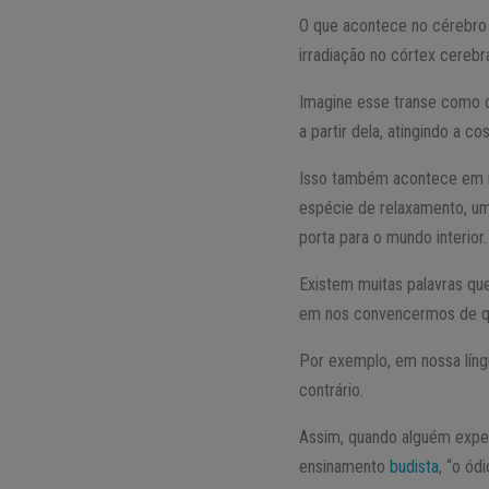
O que acontece no cérebro 
irradiação no córtex cerebra
Imagine esse transe como 
a partir dela, atingindo a cos
Isso também acontece em n
espécie de relaxamento, um
porta para o mundo interior.
Existem muitas palavras qu
em nos convencermos de q
Por exemplo, em nossa líng
contrário.
Assim, quando alguém exper
ensinamento
budista
, “o ód