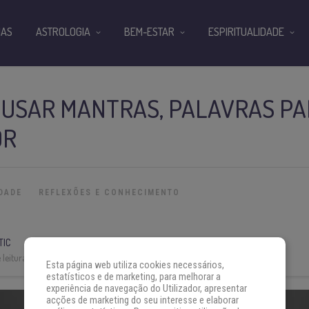
IAS
ASTROLOGIA
BEM-ESTAR
ESPIRITUALIDADE
 USAR MANTRAS, PALAVRAS PA
OR
IDADE
REFLEXÕES E CONHECIMENTO
TIC
leitura:
3 min
Esta página web utiliza cookies necessários,
estatísticos e de marketing, para melhorar a
experiência de navegação do Utilizador, apresentar
acções de marketing do seu interesse e elaborar