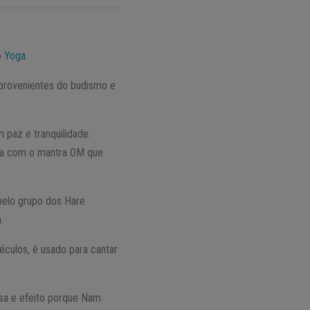
o
Yoga
.
 provenientes do budismo e
 paz e tranquilidade.
meça com o mantra OM que
pelo grupo dos Hare
.
éculos, é usado para cantar
sa e efeito porque Nam