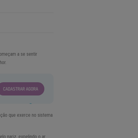
começam a se sentir
hor.
CADASTRAR AGORA
ação que exerce no sistema
lo nariz, expelindo o ar