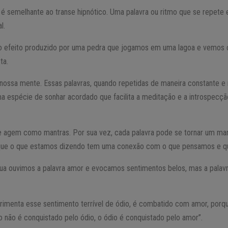
é semelhante ao transe hipnótico. Uma palavra ou ritmo que se repete 
l.
o efeito produzido por uma pedra que jogamos em uma lagoa e vemos
ta.
ossa mente. Essas palavras, quando repetidas de maneira constante 
a espécie de sonhar acordado que facilita a meditação e a introspecçã
e agem como mantras. Por sua vez, cada palavra pode se tornar um man
ue o que estamos dizendo tem uma conexão com o que pensamos e q
ua ouvimos a palavra amor e evocamos sentimentos belos, mas a palavr
imenta esse sentimento terrível de ódio, é combatido com amor, porq
io não é conquistado pelo ódio, o ódio é conquistado pelo amor”.