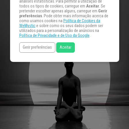
análises estatísticas. Para permitir a utilização de
todos os tipos de cookies, carregue em
Aceitar
. Se
pretender escolher apenas alguns, carregue em
Gerir
preferências
. Pode obter mais informação acerca de
como usamos cookies na
Política de Cookies da
WeMystic
e sobre como os seus dados podem ser
utilizados para a personalização de anúncios na
Política de Privacidade e de Uso da Google
.
Gerir preferências
Aceitar