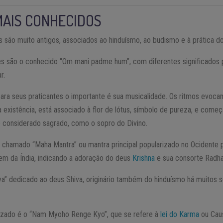
MAIS CONHECIDOS
 são muito antigos, associados ao hinduísmo, ao budismo e à prática d
res são o conhecido “Om mani padme hum”, com diferentes significados
r.
ara seus praticantes o importante é sua musicalidade. Os ritmos evocam
da existência, está associado à flor de lótus, símbolo de pureza, e co
 considerado sagrado, como o sopro do Divino.
 chamado “Maha Mantra” ou mantra principal popularizado no Ocidente 
vem da Índia, indicando a adoração do deus
Krishna
e sua consorte Radha
” dedicado ao deus Shiva, originário também do hinduísmo há muitos s
izado é o “Nam Myoho Renge Kyo”, que se refere à
lei do Karma
ou Cau