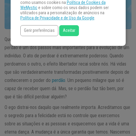
como usamos cookies na
Política de Cookies da
WeMystic
e sobre como os seus dados podem ser
utilizados para a personalização de anúncios na
Política de Privacidade e de Uso da Google
.
Gerir preferências
Aceitar
Quem se interessa por
desenvolvimento pessoal
, sabe que o
perdão é um dos passos mais importantes para a evolução de um
indivíduo. O ato de perdoar é extremamente poderoso. Quando
perdoamos o outro, o efeito libertador recai sobre nós. Há vidas
que são verdadeiramente transformadas positivamente depois de
conhecerem o poder do
perdão
. Um pequeno milagre que só é
capaz de receber quem dá. Mas, se o perdão faz tão bem, por
que é tão difícil perdoar alguém?
O ego distrai-nos daquilo que realmente importa. Acreditamos que
o segredo para a felicidade está no controle que exercemos
sobre as situações e as pessoas e esquecemos que a vida é uma
eterna dança. A mudança é a única garantia que temos. Nascemos