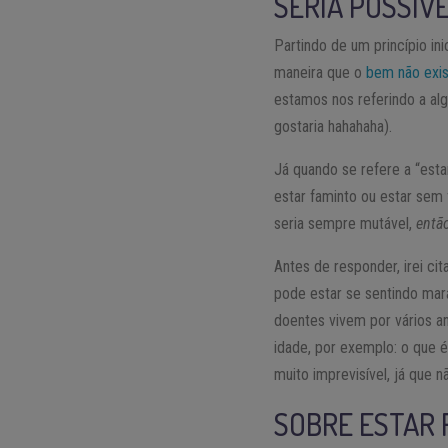
SERIA POSSÍV
Partindo de um princípio ini
maneira que o
bem não exi
estamos nos referindo a al
gostaria hahahaha).
Já quando se refere a “est
estar faminto ou estar sem 
seria sempre mutável,
então
Antes de responder, irei ci
pode estar se sentindo ma
doentes vivem por vários an
idade, por exemplo: o que 
muito imprevisível, já que 
SOBRE ESTAR 