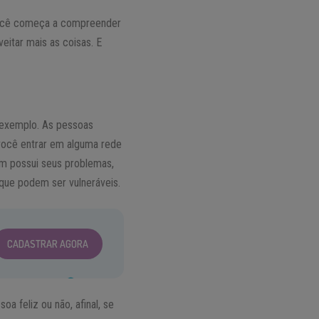
 você começa a compreender
eitar mais as coisas. E
r exemplo. As pessoas
 você entrar em alguma rede
 um possui seus problemas,
 que podem ser vulneráveis.
CADASTRAR AGORA
oa feliz ou não, afinal, se