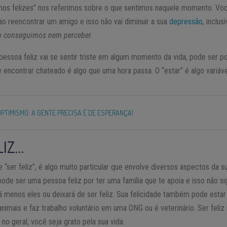
os felizes” nos referimos sobre o que sentimos naquele momento. Vo
 ao reencontrar um amigo e isso não vai diminuir a sua
depressão
, inclusi
ão conseguimos nem perceber.
ssoa feliz vai se sentir triste em algum momento da vida, pode ser 
e encontrar chateado é algo que uma hora passa. O “estar” é algo variá
OPTIMISMO: A GENTE PRECISA É DE ESPERANÇA!
LIZ…
“ser feliz”, é algo muito particular que envolve diversos aspectos da su
pode ser uma pessoa feliz por ter uma família que te apoia e isso não si
á menos eles ou deixará de ser feliz. Sua felicidade também pode estar
nimais e faz trabalho voluntário em uma ONG ou é veterinário. Ser feli
no geral, você seja grato pela sua vida.