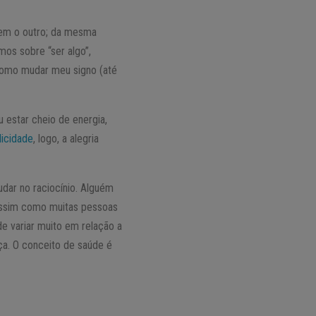
sem o outro; da mesma
mos sobre “ser algo”,
 como mudar meu signo (até
 estar cheio de energia,
licidade
, logo, a alegria
udar no raciocínio. Alguém
assim como muitas pessoas
de variar muito em relação a
ça. O conceito de saúde é