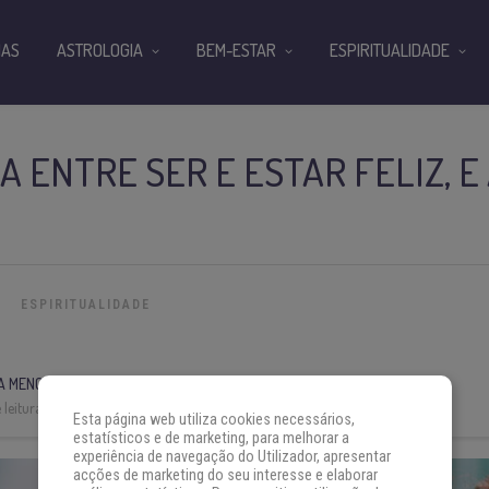
IAS
ASTROLOGIA
BEM-ESTAR
ESPIRITUALIDADE
A ENTRE SER E ESTAR FELIZ, E
ESPIRITUALIDADE
A MENCARINI
leitura:
4 min
Esta página web utiliza cookies necessários,
estatísticos e de marketing, para melhorar a
experiência de navegação do Utilizador, apresentar
acções de marketing do seu interesse e elaborar