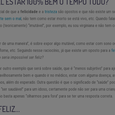
EL ESTAR 100% BEM O TEMPO TODO?
cial de que a
felicidade
e a
tristeza
são opostos e que não existe um 
ste sem o mal
, não tem como estar morto se está vivo, etc. Quando fala
go (teoricamente) “imutável”, por exemplo, eu sou virginiana e não tem
ar de uma maneira”, é sobre expor algo mutável, como estar com sono ou
fome, etc. Seguindo nesse raciocínio, já que existe um oposto para a
fe
 seria impossível ser feliz?
tar outro exemplo que será sobre saúde, que é “menos subjetivo” para aj
ravilhosamente bem e quando ir no médico, estar com alguma doença; 
os, além do esperado. Outra questão é que o significado de “saúde” po
é “ser saudável” para um idoso, certamente pode não ser para uma crian
não basta apenas “olharmos para fora” para se ter uma resposta correta.
FELIZ…