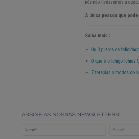
nós não tivéssemos a capaci
A única pessoa que pode 
Saiba mais :
Os 3 pilares da felicida
O que é o Ichigo Ichie? 
7 terapias e modos de vi