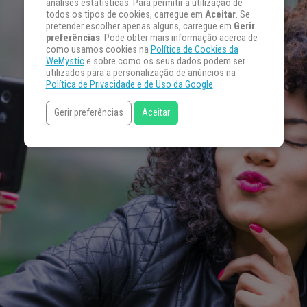
análises estatísticas. Para permitir a utilização de
todos os tipos de cookies, carregue em
Aceitar
. Se
pretender escolher apenas alguns, carregue em
Gerir
preferências
. Pode obter mais informação acerca de
como usamos cookies na
Política de Cookies da
WeMystic
e sobre como os seus dados podem ser
utilizados para a personalização de anúncios na
Política de Privacidade e de Uso da Google
.
Gerir preferências
Aceitar