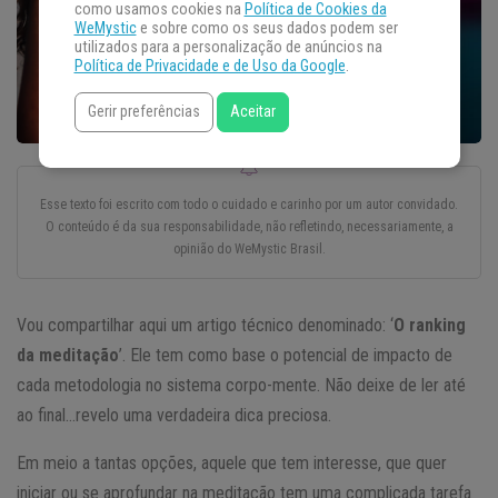
como usamos cookies na
Política de Cookies da
WeMystic
e sobre como os seus dados podem ser
utilizados para a personalização de anúncios na
Política de Privacidade e de Uso da Google
.
Gerir preferências
Aceitar
Esse texto foi escrito com todo o cuidado e carinho por um autor convidado.
O conteúdo é da sua responsabilidade, não refletindo, necessariamente, a
opinião do WeMystic Brasil.
Vou compartilhar aqui um artigo técnico denominado: ‘
O ranking
da meditação
’. Ele tem como base o potencial de impacto de
cada metodologia no sistema corpo-mente. Não deixe de ler até
ao final…revelo uma verdadeira dica preciosa.
Em meio a tantas opções, aquele que tem interesse, que quer
iniciar ou se aprofundar na meditação tem uma complicada tarefa