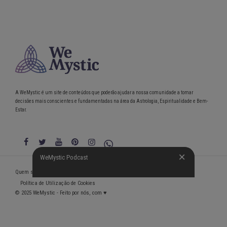
A WeMystic é um site de conteúdos que poderão ajudar a nossa comunidade a tomar
decisões mais conscientes e fundamentadas na área da Astrologia, Espiritualidade e Bem-
Estar.
WeMystic Podcast
WeMystic Podcast
Quem somos
Política de Privacidade
Condições gerais de utilização
Política de Utilização de Cookies
© 2025 WeMystic - Feito por nós, com ♥