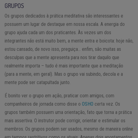
GRUPOS
Os grupos dedicados à prática meditativa são interessantes e
possuem um lugar de destaque em nossa escala. A energia do
grupo ajuda cada um dos praticantes. Às vezes um dos
integrantes não está muito bem, a mente entra e boicota: hoje não,
estou cansado, de novo isso, preguiça… enfim, são muitas as
desculpas que a mente apresenta para nos tirar daquilo que
realmente importa – tudo é mais importante que a meditação
(para a mente, em geral). Mas o grupo vai subindo, decola e a
mente pode ser catapultada junto.
É bonito ver o grupo em ação, praticar com amigos, com
companheiros de jornada como disse o
OSHO
certa vez. Os
grupos também possuem uma orientação, fato que torna a prática
mais assertiva. O instrutor pode corrigir, orientar e estimular os
membros. Os grupos podem ser usados, mesmo de maneira online
em tempos restritivos como os atuais. Apenas dois apontamentos