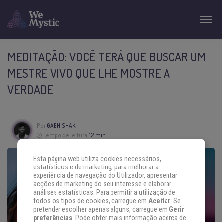
MEDITAÇÃO: VOCÊ TERÁ QUE BUSCAR UM
MESTRE VIVO QUE LHE MOSTRE A
VERDADE
Por
GABHISHAK
Tempo de leitura:
12 min
Esta página web utiliza cookies necessários,
estatísticos e de marketing, para melhorar a
experiência de navegação do Utilizador, apresentar
acções de marketing do seu interesse e elaborar
análises estatísticas. Para permitir a utilização de
todos os tipos de cookies, carregue em
Aceitar
. Se
pretender escolher apenas alguns, carregue em
Gerir
preferências
. Pode obter mais informação acerca de