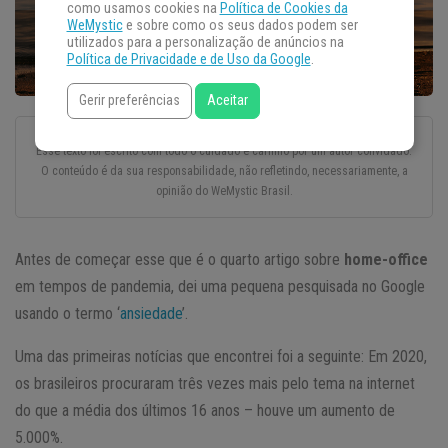
como usamos cookies na
Política de Cookies da
WeMystic
e sobre como os seus dados podem ser
utilizados para a personalização de anúncios na
Política de Privacidade e de Uso da Google
.
Gerir preferências
Aceitar
Esse texto foi escrito com todo o cuidado e carinho por um autor convidado.
O conteúdo é da sua responsabilidade, não refletindo, necessariamente, a
opinião do WeMystic Brasil.
Antes de começar esse que é o quarto artigo sobre
home-office
em tempos de pandemia, dei uma pequena pesquisada no Google
usando o termo ‘
ansiedade
’.
Uma das primeiras notícias que encontrei foi a seguinte: Em 2020,
os brasileiros procuraram três vezes mais pelo tema na internet
do que a média dos últimos 16 anos – houve um aumento de
5.000%.