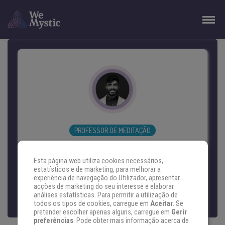
PROFESSOR DE MEDITAÇÃO
GABHISHAK
Esta página web utiliza cookies necessários,
Foi iniciado em Reiki e outras terapias
estatísticos e de marketing, para melhorar a
experiência de navegação do Utilizador, apresentar
energéticas. Teve seu primeiro contato
acções de marketing do seu interesse e elaborar
com as meditações ativas do mestre
análises estatísticas. Para permitir a utilização de
todos os tipos de cookies, carregue em
Aceitar
. Se
Osho em 2011. Depois aprendeu
pretender escolher apenas alguns, carregue em
Gerir
preferências
. Pode obter mais informação acerca de
Vipassana e zazen com monges budistas;