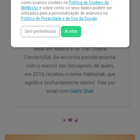
como usamos cookies na
Política de Cookies da
frequentou rituais xamânicos e esteve em
WeMystic
e sobre como os seus dados podem ser
utilizados para a personalização de anúncios na
contato com grupos de estudos e
Política de Privacidade e de Uso da Google
.
práticas meditativas em diversos países.
Gerir preferências
Aceitar
Cursou mindfulness na Escola espanhola
de Desenvolvimento Transpersonal, com
sede em Madrid e no The Chopra
Center/USA. Se encontra periodicamente
com o mestre zen Satyaprem, de quem,
em 2015, recebeu o nome Gabhishak, que
significa ‘profundamente dentro’. Fale por
email com
Gabhi Shak