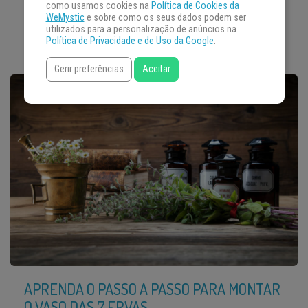
Trabalhar em casa é uma realidade cada vez mais comum e,
como usamos cookies na
Política de Cookies da
WeMystic
e sobre como os seus dados podem ser
apesar dos muitos […]
utilizados para a personalização de anúncios na
Política de Privacidade e de Uso da Google
.
Gerir preferências
Aceitar
APRENDA O PASSO A PASSO PARA MONTAR
O VASO DAS 7 ERVAS