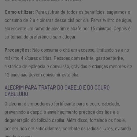
Como utilizar:
Para usufruir de todos os benefícios, sugerimos o
consumo de 2 a 4 xícaras desse chá por dia. Ferva ½ litro de água,
acrescente um ramo de alecrim e abafe por 15 minutos. Depois é
só tomar, de preferência sem adoçar.
Precauções:
Não consuma o chá em excesso, limitando-se a no
máximo 4 xícaras diárias. Pessoas com nefrite, gastroenterite,
histórico de epilepsia e convulsão, grávidas e crianças menores de
12 anos não devem consumir este chá.
ALECRIM PARA TRATAR DO CABELO E DO COURO
CABELUDO
O alecrim é um poderoso fortificante para o couro cabeludo,
prevenindo a caspa, o envelhecimento precoce dos fios e a
degeneração do folículo capilar. Além disso, fortalece os fios e,
por ser rico em antioxidantes, combate os radicais livres, evitando
queda e caspa.