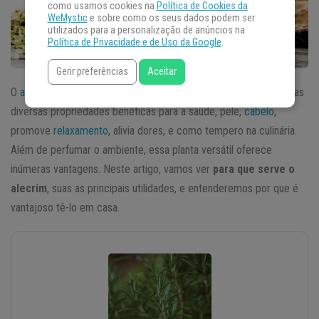
como usamos cookies na
Política de Cookies da
WeMystic
e sobre como os seus dados podem ser
utilizados para a personalização de anúncios na
Política de Privacidade e de Uso da Google
.
Gerir preferências
Aceitar
O
alecrim
é uma erva de origem mediterrânea conhecida por suas
diversas propriedades benéficas para a saúde, pele,
cabelo
,
promove
relaxamento
, alivia dores, e como tempero na culinária.
Além de perfumar o ambiente, essa planta versátil oferece
inúmeras vantagens. Neste artigo, vamos ver
para que serve o
alecrim
, suas as principais utilidades, e entenderemos por que é
vantajoso tê-lo em casa.