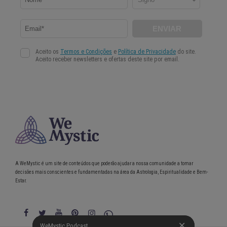
A WeMystic é um site de conteúdos que poderão ajudar a nossa comunidade a tomar
decisões mais conscientes e fundamentadas na área da Astrologia, Espiritualidade e Bem-
Estar.
WeMystic Podcast
WeMystic Podcast