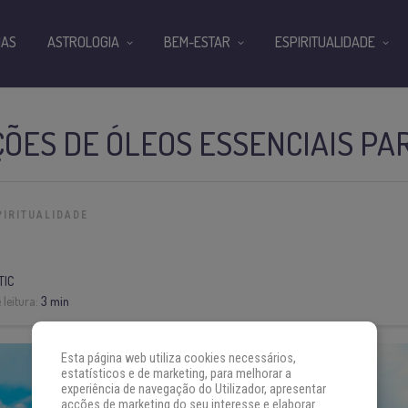
IAS
ASTROLOGIA
BEM-ESTAR
ESPIRITUALIDADE
ÕES DE ÓLEOS ESSENCIAIS PA
PIRITUALIDADE
TIC
leitura:
3 min
Esta página web utiliza cookies necessários,
estatísticos e de marketing, para melhorar a
experiência de navegação do Utilizador, apresentar
acções de marketing do seu interesse e elaborar