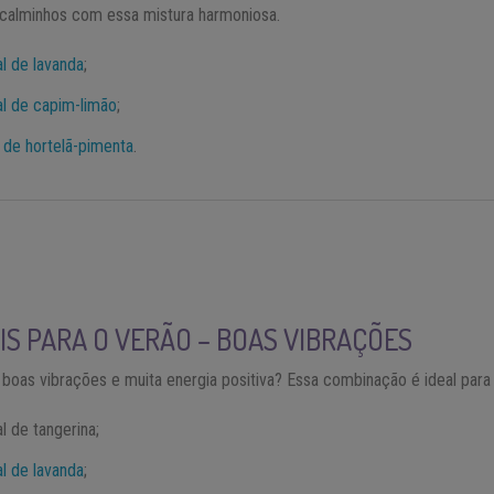
calminhos com essa mistura harmoniosa.
l de lavanda
;
al de capim-limão
;
 de hortelã-pimenta
.
IS PARA O VERÃO – BOAS VIBRAÇÕES
boas vibrações e muita energia positiva? Essa combinação é ideal par
l de tangerina;
l de lavanda
;