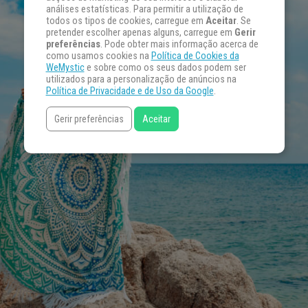
análises estatísticas. Para permitir a utilização de
todos os tipos de cookies, carregue em
Aceitar
. Se
pretender escolher apenas alguns, carregue em
Gerir
preferências
. Pode obter mais informação acerca de
como usamos cookies na
Política de Cookies da
WeMystic
e sobre como os seus dados podem ser
utilizados para a personalização de anúncios na
Política de Privacidade e de Uso da Google
.
Gerir preferências
Aceitar