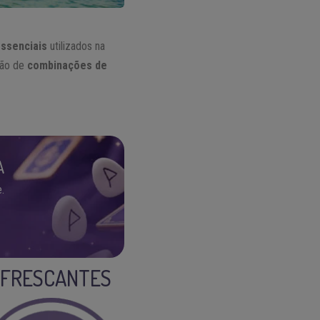
essenciais
utilizados na
ção de
combinações de
A
.
REFRESCANTES