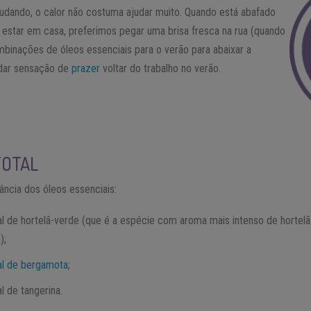
udando, o calor não costuma ajudar muito. Quando está abafado
estar em casa, preferimos pegar uma brisa fresca na rua (quando
mbinações de óleos essenciais para o verão para abaixar a
 dar sensação de
prazer
voltar do trabalho no verão.
TOTAL
ncia dos óleos essenciais:
al de hortelã-verde (que é a espécie com aroma mais intenso de hortel
a
);
al de bergamota
;
l de tangerina.