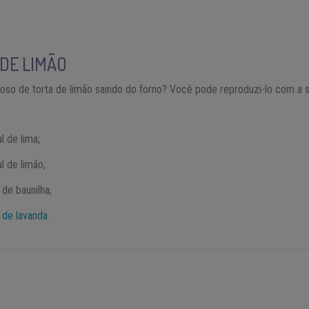
DE LIMÃO
cioso de torta de limão saindo do forno? Você pode reproduzi-lo com a
l de lima;
l de limão;
 de baunilha;
 de lavanda
.