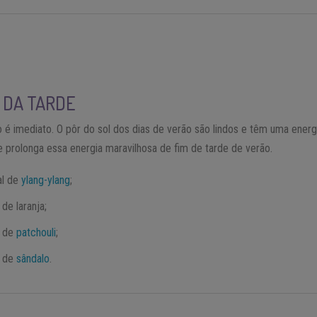
 DA TARDE
io é imediato. O pôr do sol dos dias de verão são lindos e têm uma energ
prolonga essa energia maravilhosa de fim de tarde de verão.
al de
ylang-ylang
;
de laranja;
l de
patchouli
;
l de
sândalo
.