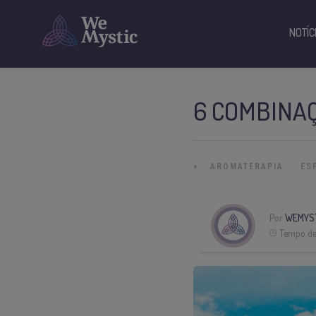
NOTÍC
6 COMBINAÇ
»
AROMATERAPIA
ES
Por
WEMYS
Tempo de 