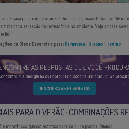
ar a sua casa por meio de aromas? Sim, isso é possível! Com os
óleos 
s trabalhar a sensação de refrescância no ambiente. Veja a nossa sele
verão
!
ções de Óleos Essenciais para:
Primavera
|
Outono
|
Inverno
ENCONTRE AS RESPOSTAS QUE VOCÊ PROCUR
Concentre sua energia na sua pergunta e escolha um oráculo. Se prepare
DESCUBRA AS RESPOSTAS
IAIS PARA O VERÃO: COMBINAÇÕES 
só é maravilhoso quando estamos na praia ou na piscina. Quando