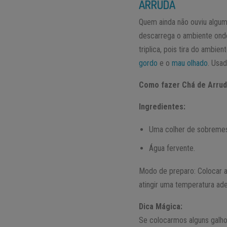
ARRUDA
Quem ainda não ouviu alguma
descarrega o ambiente onde
triplica, pois tira do ambie
gordo
e o
mau olhado
. Usa
Como fazer Chá de Arru
Ingredientes:
Uma colher de sobremesa
Água fervente.
Modo de preparo: Colocar as
atingir uma temperatura ade
Dica Mágica:
Se colocarmos alguns galho