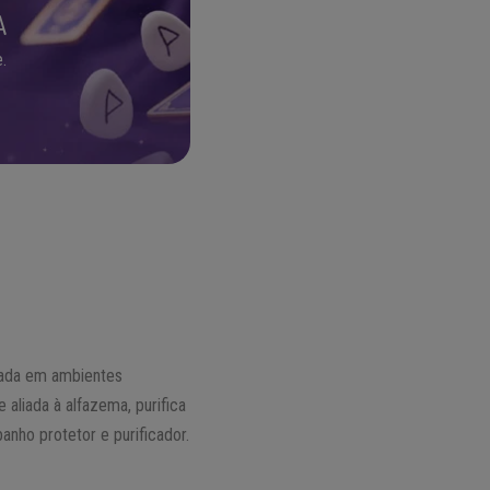
A
.
izada em ambientes
 aliada à alfazema, purifica
nho protetor e purificador.