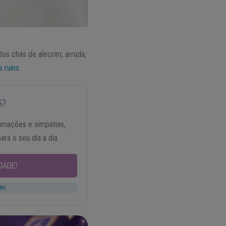
os chás de alecrim, arruda,
s ruins
.
S?
umações e simpatias,
ra o seu dia a dia.
DADE!
tic