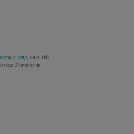
oísmo
, a
inveja
, a exaustão
alcançar 30 metros de