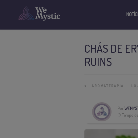
NOTÍC
CHÁS DE E
RUINS
»
AROMATERAPIA
LO
Por
WEMYS
Tempo de 