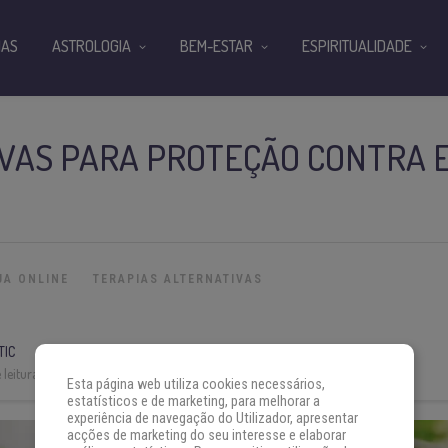
IAS
ASTROLOGIA
BEM-ESTAR
ESPIRITUALIDADE
RVAS PARA PROTEÇÃO CONTRA 
JA ONLINE
TERAPIAS ALTERNATIVAS
TIC
leitura:
5 min
Esta página web utiliza cookies necessários,
estatísticos e de marketing, para melhorar a
experiência de navegação do Utilizador, apresentar
acções de marketing do seu interesse e elaborar