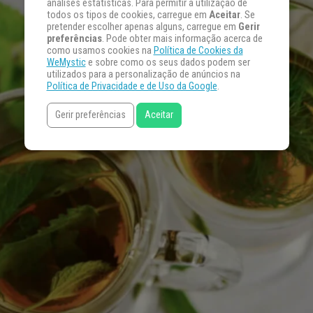
análises estatísticas. Para permitir a utilização de
todos os tipos de cookies, carregue em
Aceitar
. Se
pretender escolher apenas alguns, carregue em
Gerir
preferências
. Pode obter mais informação acerca de
como usamos cookies na
Política de Cookies da
WeMystic
e sobre como os seus dados podem ser
utilizados para a personalização de anúncios na
Política de Privacidade e de Uso da Google
.
Gerir preferências
Aceitar