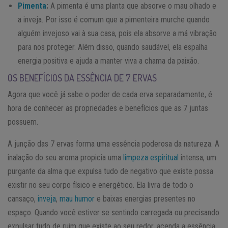
Pimenta
:
A pimenta é uma planta que absorve o mau olhado e
a inveja. Por isso é comum que a pimenteira murche quando
alguém invejoso vai à sua casa, pois ela absorve a má vibração
para nos proteger. Além disso, quando saudável, ela espalha
energia positiva e ajuda a manter viva a chama da paixão.
OS BENEFÍCIOS DA ESSÊNCIA DE 7 ERVAS
Agora que você já sabe o poder de cada erva separadamente, é
hora de conhecer as propriedades e benefícios que as 7 juntas
possuem.
A junção das 7 ervas forma uma essência poderosa da natureza. A
inalação do seu aroma propicia uma
limpeza espiritual
intensa, um
purgante da alma que expulsa tudo de negativo que existe possa
existir no seu corpo físico e energético. Ela livra de todo o
cansaço,
inveja
,
mau humor
e baixas energias presentes no
espaço. Quando você estiver se sentindo carregada ou precisando
expulsar tudo de ruim que existe ao seu redor, acenda a essência