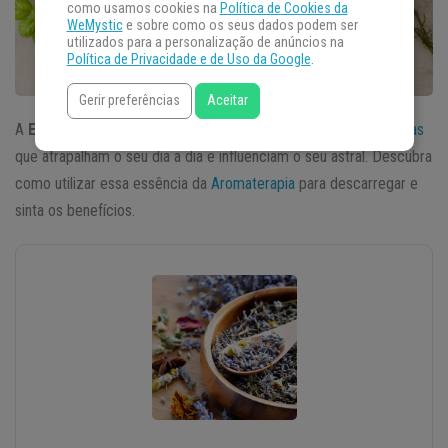
como usamos cookies na
Política de Cookies da
WeMystic
e sobre como os seus dados podem ser
utilizados para a personalização de anúncios na
Política de Privacidade e de Uso da Google
.
Gerir preferências
Aceitar
A
Essência de 7 ervas
é indicada para limpar
energias negativas
que atrapalham o seu dia a dia e influenciam o seu astral. Descubra
como utilizar essa essência da
Aromaterapia
para descarregar e
sinta os benefícios.