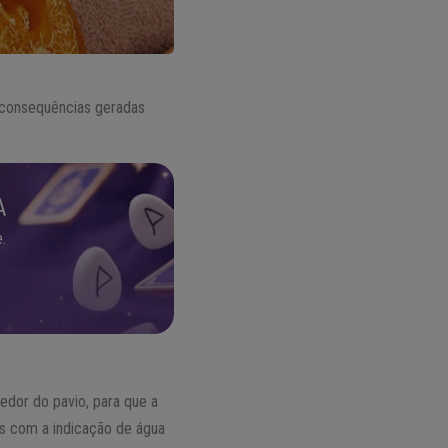
 consequências geradas
A
.
edor do pavio, para que a
es com a indicação de água