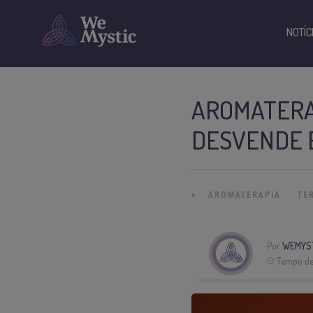
NOTÍC
AROMATERA
DESVENDE 
»
AROMATERAPIA
TE
Por
WEMYS
Tempo de 