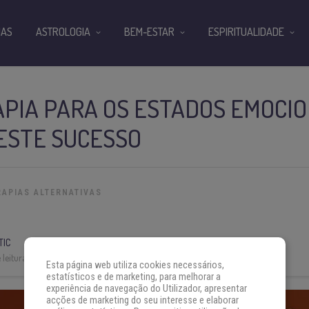
IAS
ASTROLOGIA
BEM-ESTAR
ESPIRITUALIDADE
PIA PARA OS ESTADOS EMOCIO
ESTE SUCESSO
RAPIAS ALTERNATIVAS
TIC
leitura:
3 min
Esta página web utiliza cookies necessários,
estatísticos e de marketing, para melhorar a
experiência de navegação do Utilizador, apresentar
acções de marketing do seu interesse e elaborar