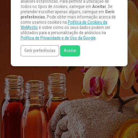
análises estatísticas. Para permitir a utilização de
todos os tipos de cookies, carregue em
Aceitar
. Se
pretender escolher apenas alguns, carregue em
Gerir
preferências
. Pode obter mais informação acerca de
como usamos cookies na
Política de Cookies da
WeMystic
e sobre como os seus dados podem ser
utilizados para a personalização de anúncios na
Política de Privacidade e de Uso da Google
.
Gerir preferências
Aceitar