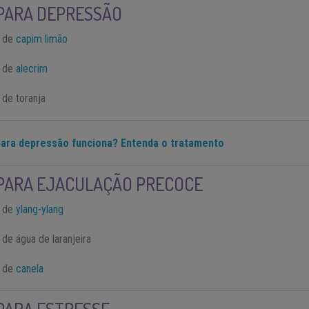
PARA DEPRESSÃO
l de
capim limão
l de
alecrim
 de toranja
ara depressão funciona? Entenda o tratamento
PARA EJACULAÇÃO PRECOCE
l de
ylang-ylang
 de água de laranjeira
l de
canela