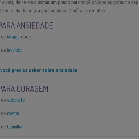
r a vela, deixe ela queimar um pouco para você colocar as gotas no esp
á-lo e ela demorará para acender. Confira as receitas:
PARA ANSIEDADE
l de
laranja
-doce
l de
lavanda
 você precisa saber sobre ansiedade
PARA CORAGEM
l de
eucalipto
l de
menta
l de
baunilha