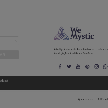
A WeMystic é um site de conteúdos que poderão ajud
Astrologia, Espiritualidade e Bem-Estar.
odcast
Quem somos
Política 