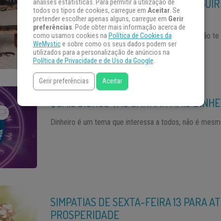
AMULETO PODEROSO PARA CONSEGUIR
análises estatísticas. Para permitir a utilização de
todos os tipos de cookies, carregue em
Aceitar
. Se
EMPREGO
pretender escolher apenas alguns, carregue em
Gerir
preferências
. Pode obter mais informação acerca de
Está desempregado? Está em um emprego que não te 
como usamos cookies na
Política de Cookies da
WeMystic
e sobre como os seus dados podem ser
não […]
utilizados para a personalização de anúncios na
Política de Privacidade e de Uso da Google
.
Gerir preferências
Aceitar
QUAIS SIGNOS VÃO GANHAR MAIS DINHE
Dinheiro é um tema que interessa a todos, não é mesmo?
SIMPATIAS DE SEXTA-FEIRA 13 PARA AT
PROSPERIDADE