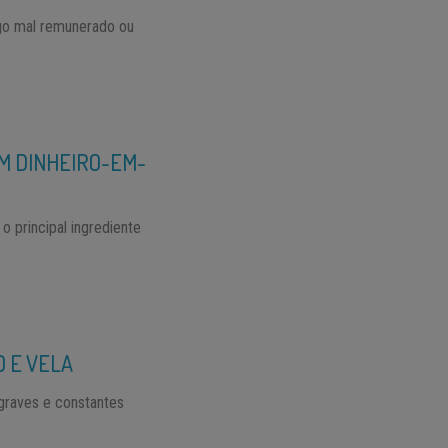
ego mal remunerado ou
M DINHEIRO-EM-
o principal ingrediente
O E VELA
 graves e constantes