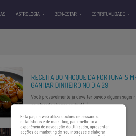
IAS
ASTROLOGIA
BEM-ESTAR
ESPIRITUALIDADE
RECEITA DO NHOQUE DA FORTUNA: SIM
GANHAR DINHEIRO NO DIA 29
Você provavelmente já deve ter ouvido alguém sugerir
envolvendo nhoque no final […]
Esta página web utiliza cookies necessários,
estatísticos e de marketing, para melhorar a
experiência de navegação do Utilizador, apresentar
acções de marketing do seu interesse e elaborar