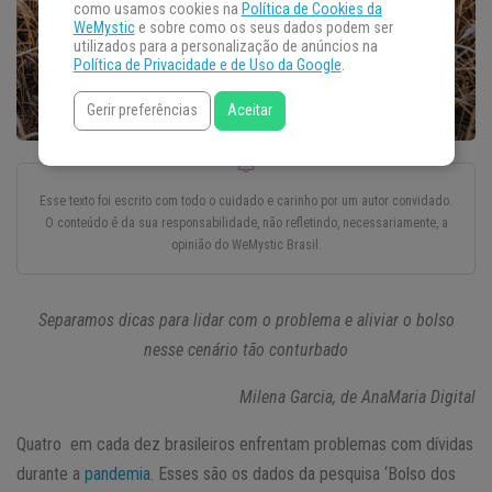
como usamos cookies na
Política de Cookies da
WeMystic
e sobre como os seus dados podem ser
utilizados para a personalização de anúncios na
Política de Privacidade e de Uso da Google
.
Gerir preferências
Aceitar
Esse texto foi escrito com todo o cuidado e carinho por um autor convidado.
O conteúdo é da sua responsabilidade, não refletindo, necessariamente, a
opinião do WeMystic Brasil.
Separamos dicas para lidar com o problema e aliviar o bolso
nesse cenário tão conturbado
Milena Garcia, de AnaMaria Digital
Quatro em cada dez brasileiros enfrentam problemas com dívidas
durante a
pandemia
. Esses são os dados da pesquisa ‘Bolso dos