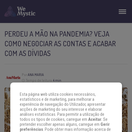
PERDEU A MÃO NA PANDEMIA? VEJA
COMO NEGOCIAR AS CONTAS E ACABAR
COM AS DÍVIDAS
Por
ANA MARIA
Tempo de leitura:
4 min
Esta página web utiliza cookies necessários,
estatísticos e de marketing, para melhorar a
experiência de navegação do Utilizador, apresentar
acções de marketing do seu interesse e elaborar
análises estatísticas. Para permitir a utilização de
todos os tipos de cookies, carregue em
Aceitar
. Se
pretender escolher apenas alguns, carregue em
Gerir
preferências
. Pode obter mais informação acerca de