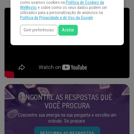
como usamos cookies na
Política de Cookies da
WeMystic
e sobre como os seus dados podem ser
utilizados para a personalização de anúncios na
Política de Privacidade e de Uso da Google
.
Gerir preferências
Aceitar
ENCONTRE AS RESPOSTAS QUE
VOCÊ PROCURA
Concentre sua energia na sua pergunta e escolha um
oráculo. Se prepare.
DESCUBRA AS RESPOSTAS