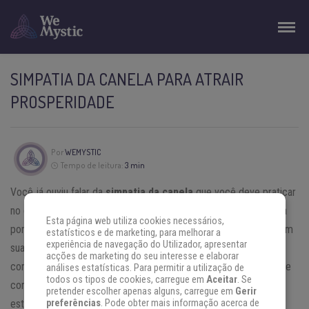
SIMPATIA DA CANELA PARA ATRAIR
PROSPERIDADE
Por
WEMYSTIC
Tempo de leitura:
3 min
Você já ouviu falar da
simpatia da canela
que você deve praticar
no dia 1º de cada mês para ter prosperidade? Ela pode ser feita
Esta página web utiliza cookies necessários,
por qualquer pessoa que precise de uma mudança energética em
estatísticos e de marketing, para melhorar a
experiência de navegação do Utilizador, apresentar
sua vida e abertura dos caminhos de melhora financeira. Veja
acções de marketing do seu interesse e elaborar
como é simples fazer a simpatia da canela! Ah e não esquece de
análises estatísticas. Para permitir a utilização de
todos os tipos de cookies, carregue em
Aceitar
. Se
conferir todas as
previsões para o novo mês
! Seu horóscopo já
pretender escolher apenas alguns, carregue em
Gerir
está no ar!
preferências
. Pode obter mais informação acerca de