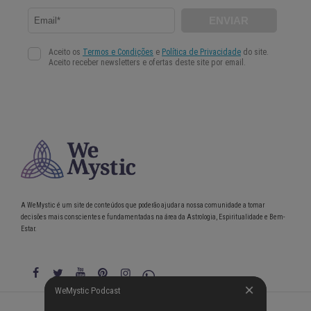
A WeMystic é um site de conteúdos que poderão ajudar a nossa comunidade a tomar
decisões mais conscientes e fundamentadas na área da Astrologia, Espiritualidade e Bem-
Estar.
WeMystic Podcast
WeMystic Podcast