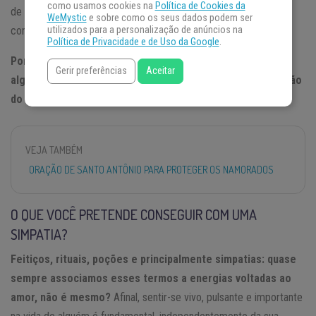
como usamos cookies na
Política de Cookies da
de
simpatias para o amor
,
rituais
e
orações
, alterando, criando e
WeMystic
e sobre como os seus dados podem ser
condicionando caminhos.
utilizados para a personalização de anúncios na
Política de Privacidade e de Uso da Google
.
Portanto, se você sofre pela presença ou ausência de
Gerir preferências
Aceitar
alguém para amar, adotar uma simpatia como demonstração
do seu desejo pode ser a solução que procura.
VEJA TAMBÉM
ORAÇÃO DE SANTO ANTÔNIO PARA PROTEGER OS NAMORADOS
O QUE VOCÊ PRETENDE CONSEGUIR COM UMA
SIMPATIA?
Feitiços, rituais, poções e principalmente simpatias: quase
sempre associamos esses termos a energias voltadas ao
amor, não é mesmo?
Afinal, sentir-se vivo, pulsante e importante