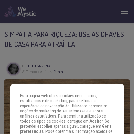
SIMPATIA PARA RIQUEZA: USE AS CHAVES
DE CASA PARA ATRAÍ-LA
Por
HELOÍSA VON AH
Tempo de leitura:
2 min
Esta página web utiliza cookies necessários,
estatísticos e de marketing, para melhorar a
experiência de navegação do Utilizador, apresentar
acções de marketing do seu interesse e elaborar
análises estatísticas. Para permitir a utilização de
todos os tipos de cookies, carregue em
Aceitar
. Se
pretender escolher apenas alguns, carregue em
Gerir
preferências
. Pode obter mais informação acerca de