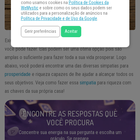
como usamos cookies na
Política de Cookies da
WeMystic
e sobre como os seus dados podem ser
utilizados para a personalização de anúncios na
Política de Privacidade e de Uso da Google
.
Gerir preferências
Aceitar
Existem muitas
simpatias para prosperidade e riqueza
que
você pode fazer. Elas podem ser uma ótima opção pois são
amplas o suficiente para fazer toda a sua vida prosperar. Logo
abaixo, você poderá encontrar uma das diversas simpatias para
prosperidade
e riqueza capazes de lhe ajudar a alcançar todos os
seus objetivos. Veja como fazer essa
simpatia
para riqueza com
as chaves da sua própria casa!
ENCONTRE AS RESPOSTAS QUE
VOCÊ PROCURA
Concentre sua energia na sua pergunta e escolha um
oráculo. Se prepare.