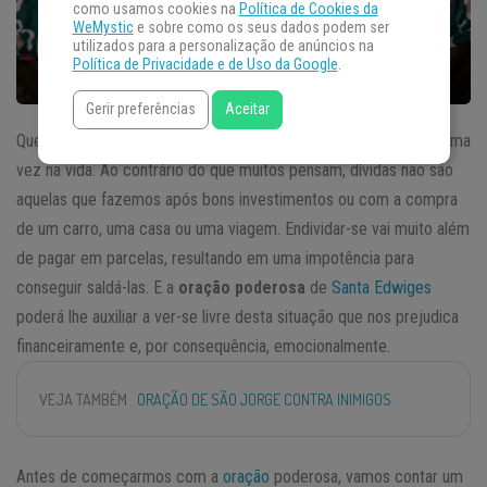
como usamos cookies na
Política de Cookies da
WeMystic
e sobre como os seus dados podem ser
utilizados para a personalização de anúncios na
Política de Privacidade e de Uso da Google
.
Gerir preferências
Aceitar
Que atire a primeira pedra quem nunca se
endividou
ao menos uma
vez na vida. Ao contrário do que muitos pensam, dívidas não são
aquelas que fazemos após bons investimentos ou com a compra
de um carro, uma casa ou uma viagem. Endividar-se vai muito além
de pagar em parcelas, resultando em uma impotência para
conseguir saldá-las. E a
oração poderosa
de
Santa Edwiges
poderá lhe auxiliar a ver-se livre desta situação que nos prejudica
financeiramente e, por consequência, emocionalmente.
VEJA TAMBÉM
ORAÇÃO DE SÃO JORGE CONTRA INIMIGOS
Antes de começarmos com a
oração
poderosa, vamos contar um