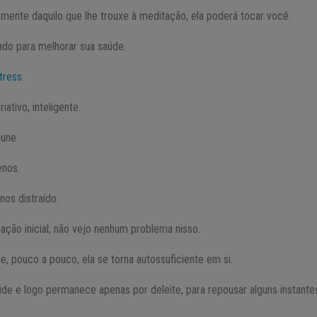
mente daquilo que lhe trouxe à meditação, ela poderá tocar você.
ado para melhorar sua saúde.
tress
.
ativo, inteligente.
une.
enos.
nos distraído.
ação inicial; não vejo nenhum problema nisso.
, pouco a pouco, ela se torna autossuficiente em si.
de e logo permanece apenas por deleite, para repousar alguns instante