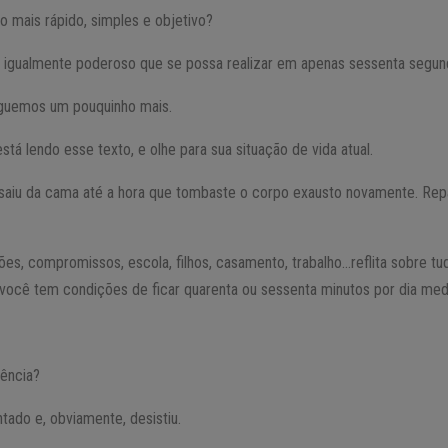
o mais rápido, simples e objetivo?
 igualmente poderoso que se possa realizar em apenas sessenta segu
iguemos um pouquinho mais.
tá lendo esse texto, e olhe para sua situação de vida atual.
iu da cama até a hora que tombaste o corpo exausto novamente. Repa
s, compromissos, escola, filhos, casamento, trabalho…reflita sobre tu
você tem condições de ficar quarenta ou sessenta minutos por dia med
tência?
ntado e, obviamente, desistiu.