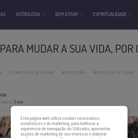
IAS
ASTROLOGIA
BEM-ESTAR
ESPIRITUALIDADE
PARA MUDAR A SUA VIDA, POR
S
CONSCIÊNCIA PLENA
MEDITAÇÃO
MEDITAÇÃO E YOGA
SHAK
leitura:
3 min
Esta página web utiliza cookies necessários,
estatísticos e de marketing, para melhorar a
experiência de navegação do Utilizador, apresentar
acções de marketing do seu interesse e elaborar