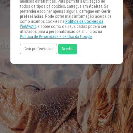
análises estatísticas. Para permitir a utilização de
todos os tipos de cookies, carregue em
Aceitar
. Se
pretender escolher apenas alguns, carregue em
Gerir
preferências
. Pode obter mais informação acerca de
como usamos cookies na
Política de Cookies da
WeMystic
e sobre como os seus dados podem ser
utilizados para a personalização de anúncios na
Política de Privacidade e de Uso da Google
.
Gerir preferências
Aceitar