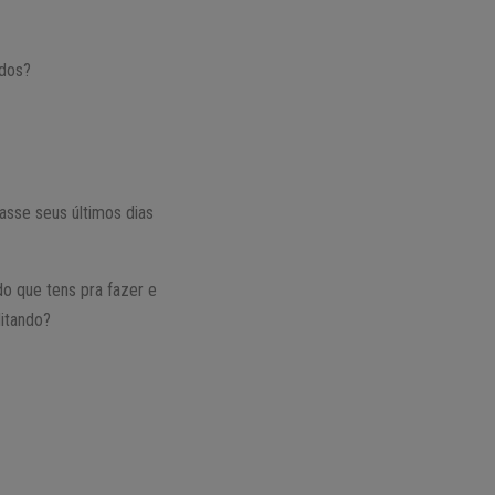
ndos?
sse seus últimos dias
do que tens pra fazer e
itando?