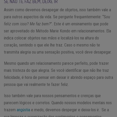
SE NÃO TE FAZ BEM, DEIXE IR
Assim como devemos desapegar de objetos, isso também vale a
para outros aspectos da vida. Se pergunte frequentemente: “S
ou
feliz com isso? Me faz bem?
”. Este é um ensinamento que pode
ser aproveitado do Método Marie Kondo em relacionamentos. Ela
indica colocar objetos nas mãos e localizá-los na altura do
coração, sentindo o que ele lhe traz. Caso o mesmo não te
transmita alegria ou uma sensação positiva, você deve desapegar.
Mesmo quando um relacionamento parece perfeito, pode trazer
mais tristeza do que alegria. Se você identificar que não lhe traz
felicidade, é hora de pensar em deixar ir abrindo espaço para outra
pessoa que vai realmente te fazer feliz.
Isso também vale para nossos pensamentos e crenças que
parecem lógicos e corretos. Quando nossos modelos mentais nos
trazem
angústia
e medo, devemos despegar e deixa-los ir. Se a
sua limpeza e organização dos sentimentos e pensamentos