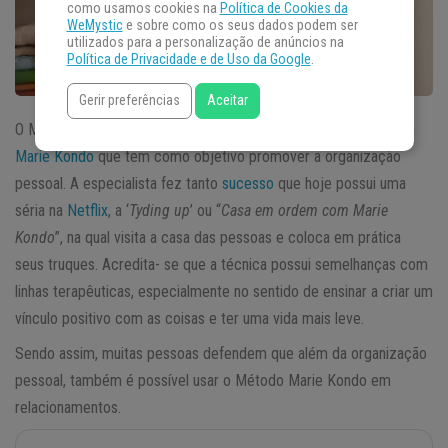
como usamos cookies na
Política de Cookies da
WeMystic
e sobre como os seus dados podem ser
utilizados para a personalização de anúncios na
Política de Privacidade e de Uso da Google
.
Gerir preferências
Aceitar
O Método Marie Kondo é uma técnica criada pela guru japonesa
Marie Kondo
que tem como objetivo promover a organização
pessoal. A especialista fez tanto
sucesso
que hoje possui uma
séria na
Netflix
, a ‘
Tyding up
’ ou “
Casa em ordem com Marie
Kondo
”, na qual visita a casa das pessoas e coloca em prática
seus truques. Acredita- se que a técnica possui semelhanças com
linhas terapêuticas, especialmente no sentido de ensinar a criar um
vínculo positivo com as coisas e ter uma vida mais leve.
Sendo assim, muitas pessoas defendem que além da organização
pessoal, também é possível usar o Método Marie Kondo em
relacionamentos.