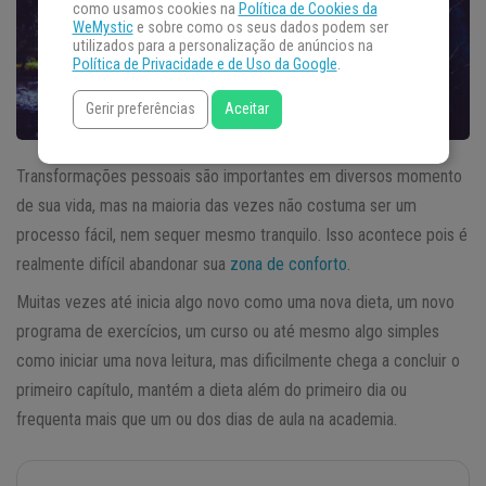
como usamos cookies na
Política de Cookies da
WeMystic
e sobre como os seus dados podem ser
utilizados para a personalização de anúncios na
Política de Privacidade e de Uso da Google
.
Gerir preferências
Aceitar
Transformações pessoais são importantes em diversos momento
de sua vida, mas na maioria das vezes não costuma ser um
processo fácil, nem sequer mesmo tranquilo. Isso acontece pois é
realmente difícil abandonar sua
zona de conforto
.
Muitas vezes até inicia algo novo como uma nova dieta, um novo
programa de exercícios, um curso ou até mesmo algo simples
como iniciar uma nova leitura, mas dificilmente chega a concluir o
primeiro capítulo, mantém a dieta além do primeiro dia ou
frequenta mais que um ou dos dias de aula na academia.