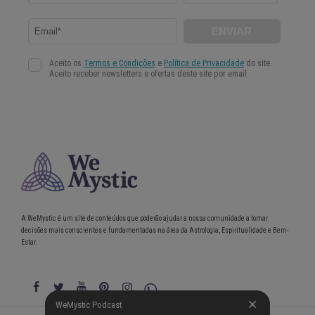
A WeMystic é um site de conteúdos que poderão ajudar a nossa comunidade a tomar
decisões mais conscientes e fundamentadas na área da Astrologia, Espiritualidade e Bem-
Estar.
WeMystic Podcast
WeMystic Podcast