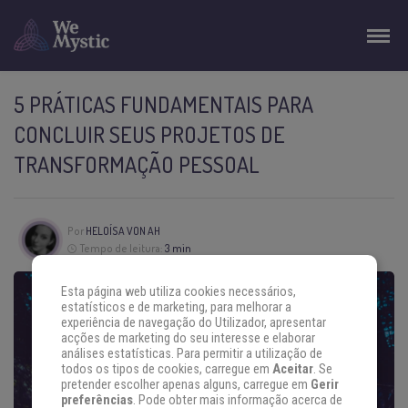
5 PRÁTICAS FUNDAMENTAIS PARA
CONCLUIR SEUS PROJETOS DE
TRANSFORMAÇÃO PESSOAL
Por
HELOÍSA VON AH
Tempo de leitura:
3 min
Esta página web utiliza cookies necessários,
estatísticos e de marketing, para melhorar a
experiência de navegação do Utilizador, apresentar
acções de marketing do seu interesse e elaborar
análises estatísticas. Para permitir a utilização de
todos os tipos de cookies, carregue em
Aceitar
. Se
pretender escolher apenas alguns, carregue em
Gerir
preferências
. Pode obter mais informação acerca de