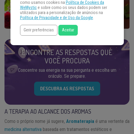
como usamos cookies na
Política de Cookies da
WeMystic
e sobre como os seus dados podem ser
utilizados para a personalização de anúncios na
Política de Privacidade e de Uso da Google
.
Gerir preferências
Aceitar
ENCONTRE AS RESPOSTAS QUE
VOCÊ PROCURA
Concentre sua energia na sua pergunta e escolha um
oráculo. Se prepare.
DESCUBRA AS RESPOSTAS
A TERAPIA AO ALCANCE DOS AROMAS
Como o próprio nome já sugere,
Aromaterapia
é uma vertente da
medicina alternativa
baseada em tratamentos estéticos e