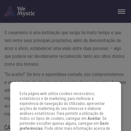
O casamento é uma instituição que surgiu há muito tempo e que
tem entre seus principais propósitos, além da demonstração de
amor e afeto, estabelecer uma união entre duas pessoas — algo
que poderia ser devidamente reconhecido tanto aos olhos divinos
como dos homens.
“Eu aceito!” De livre e espontânea vontade, nos comprometemos
a viver ao lado de alguém nos momentos bons e nas mais diversas
adversidades. Dar, receber, compartilhar, são todos aspectos
Esta página web utiliza cookies necessários,
esperados de uma união saudável e duradoura. Mas o que
estatísticos e de marketing, para melhorar a
experiência de navegação do Utilizador, apresentar
acontece para que os casamentos modernos sejam cada vez
acções de marketing do seu interesse e elaborar
mais efêmeros?
análises estatísticas. Para permitir a utilização de
todos os tipos de cookies, carregue em
Aceitar
. Se
pretender escolher apenas alguns, carregue em
Gerir
CASAMENTO: UNIÃO E FELICIDADE
preferências
. Pode obter mais informação acerca de