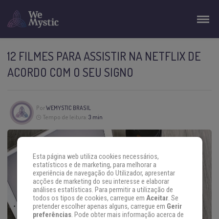
12 FILMES PARA ASSISTIR NA NETFLIX DE
ACORDO COM O SEU SIGNO
Por
WEMYSTIC BRASIL
Tempo de leitura:
3 min
Esta página web utiliza cookies necessários,
estatísticos e de marketing, para melhorar a
experiência de navegação do Utilizador, apresentar
acções de marketing do seu interesse e elaborar
análises estatísticas. Para permitir a utilização de
todos os tipos de cookies, carregue em
Aceitar
. Se
pretender escolher apenas alguns, carregue em
Gerir
preferências
. Pode obter mais informação acerca de