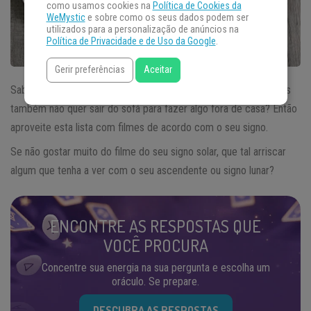
como usamos cookies na
Política de Cookies da
WeMystic
e sobre como os seus dados podem ser
utilizados para a personalização de anúncios na
Política de Privacidade e de Uso da Google
.
Gerir preferências
Aceitar
Sabe aquele dia que você não sabe o que assistir na Netflix, mas
também não quer sair do sofá para fazer algo fora de casa? Então
aproveite esta lista com filmes de acordo com o seu signo.
Se não gostar muito do filme do seu signo solar, que tal arriscar
algum que tenha a ver com o seu ascendente ou signo lunar?
ENCONTRE AS RESPOSTAS QUE
VOCÊ PROCURA
Concentre sua energia na sua pergunta e escolha um
oráculo. Se prepare.
DESCUBRA AS RESPOSTAS