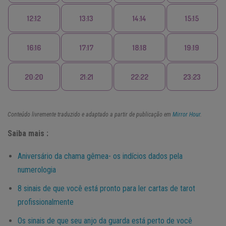
12:12
13:13
14:14
15:15
16:16
17:17
18:18
19:19
20:20
21:21
22:22
23:23
Conteúdo livremente traduzido e adaptado a partir de publicação em
Mirror Hour
.
Saiba mais :
Aniversário da chama gêmea- os indícios dados pela
numerologia
8 sinais de que você está pronto para ler cartas de tarot
profissionalmente
Os sinais de que seu anjo da guarda está perto de você