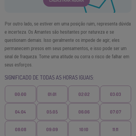
CADASTRAR AGORA
Por outro lado, se estiver em uma posição ruim, representa dúvida
e incerteza. Os Amantes são hesitantes por natureza e se
questionam demais. Isso geralmente os impede de agir; eles
permanecem presos em seus pensamentos, e isso pode ser um
sinal de fraqueza. Tome uma atitude ou corra o risco de falhar em
seus esforços.
SIGNIFICADO DE TODAS AS HORAS IGUAIS:
00:00
01:01
02:02
03:03
04:04
05:05
06:06
07:07
08:08
09:09
10:10
11:11