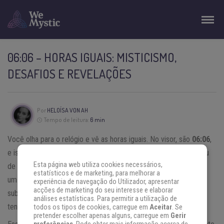
06:06 – HORAS IGUAIS: MISTICISMO,
DESAFIOS E REVELAÇÕES
Por
HELOÍSA VON AH
Tempo de leitura:
6 min
Você olha para o relógio e vê as horas iguais. No visor, são
06:06
,
e isso imediatamente chama a sua atenção. Pois é, você acabou
Esta página web utiliza cookies necessários,
de experienciar o que é conhecido como
sincronicidade
. Este é
estatísticos e de marketing, para melhorar a
um sinal emitido apenas para você, e capturado pelo seu
experiência de navegação do Utilizador, apresentar
acções de marketing do seu interesse e elaborar
subconsciente. Mas será que você sabe o que esse sinal está
análises estatísticas. Para permitir a utilização de
tentando lhe dizer?
todos os tipos de cookies, carregue em
Aceitar
. Se
pretender escolher apenas alguns, carregue em
Gerir