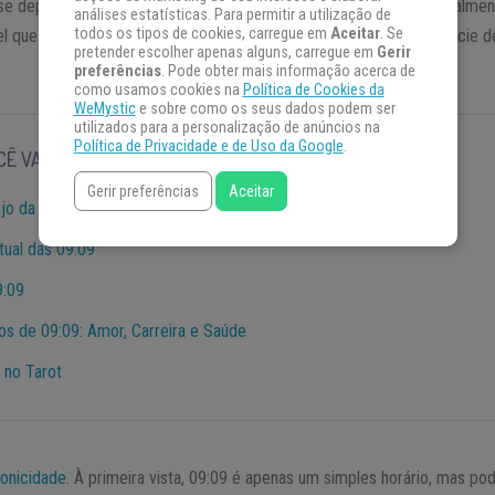
 se deparando com a hora
09:09
no relógio. Mas será que isso é realme
análises estatísticas. Para permitir a utilização de
todos os tipos de cookies, carregue em
Aceitar
. Se
el que seu subconsciente esteja no piloto automático ou uma espécie d
pretender escolher apenas alguns, carregue em
Gerir
preferências
. Pode obter mais informação acerca de
como usamos cookies na
Política de Cookies da
WeMystic
e sobre como os seus dados podem ser
utilizados para a personalização de anúncios na
Política de Privacidade e de Uso da Google
.
CÊ VAI ENCONTRAR:
Gerir preferências
Aceitar
jo da Guarda
itual das 09:09
9:09
dos de 09:09: Amor, Carreira e Saúde
 no Tarot
ronicidade
. À primeira vista, 09:09 é apenas um simples horário, mas po