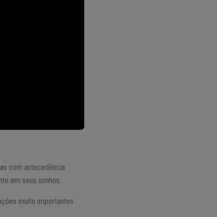
isas com antecedência.
nte em seus sonhos.
mações muito importantes