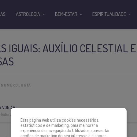
IAS
ASTROLOGIA
BEM-ESTAR
ESPIRITUALIDADE
S IGUAIS: AUXÍLIO CELESTIAL E
SAS
NUMEROLOGIA
A VON AH
leitura:
6 min
Esta página web utiliza cookies necessários,
estatísticos e de marketing, para melhorar a
experiência de navegação do Utilizador, apresentar
acções de marketing do seu interesse e elaborar