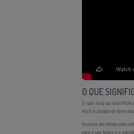
O QUE SIGNIF
O valor total da hora 09:0
Você é dotado de forte int
Reserve um tempo para estu
para o seu futuro e o camin