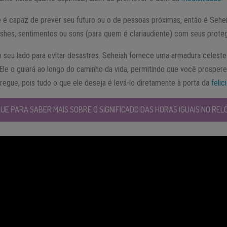
 é capaz de prever seu futuro ou o de pessoas próximas, então é Sehe
ashes, sentimentos ou sons (para quem é clariaudiente) com seus prote
ao seu lado para evitar desastres. Seheiah fornece uma armadura celeste
 Ele o guiará ao longo do caminho da vida, permitindo que você prosper
arregue, pois tudo o que ele deseja é levá-lo diretamente à porta da
felic
QUE PARA SABER MAIS SOBRE O SIGNIFICADO DAS HORAS IGUAIS NO RELÓ