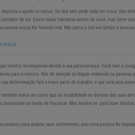
isposta a ajudar os outros. Se doa sem pedir nada em troca. Seu amo
portador de luz. Existe muita tolerância dentro de você, mas tome cui
u pessoa esteja lhe fazendo mal. Não perca à toa seu tempo e preciosa
O MENSAL
que mostra recompensas devido à sua perseverança. Você tem a corage
eleceu para si mesmo. Não dê atenção às línguas maldosas ou pessoas 
 sua determinação fará a maior parte do trabalho, o que será uma surpr
8 também indica um certo tipo de instabilidade no domínio das suas em
 passividade ou medo de fracassar. Mas lembre-se: para fazer história,
cessários para analisar seus sentimentos, pois essa postura lhe imped