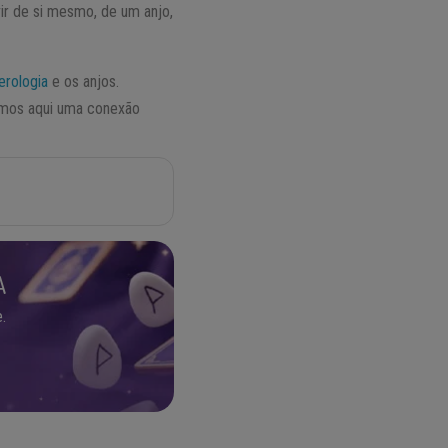
r de si mesmo, de um anjo,
rologia
e os anjos.
temos aqui uma conexão
A
.