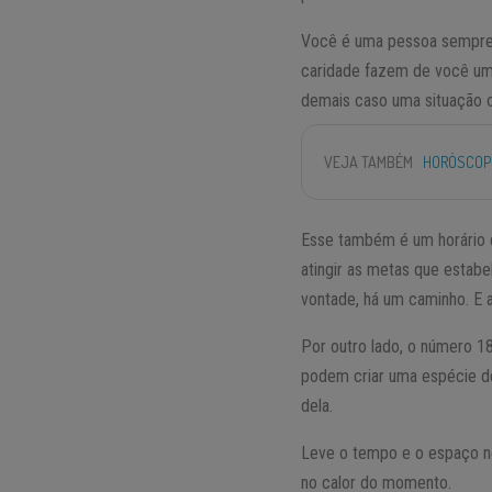
Você é uma pessoa sempre d
caridade fazem de você um 
demais caso uma situação o
VEJA TAMBÉM
HORÓSCOP
Esse também é um horário 
atingir as metas que estab
vontade, há um caminho. E a
Por outro lado, o número 1
podem criar uma espécie de
dela.
Leve o tempo e o espaço ne
no calor do momento.