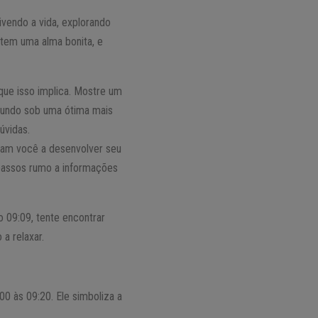
vendo a vida, explorando
 tem uma alma bonita, e
que isso implica. Mostre um
 mundo sob uma ótima mais
úvidas.
ajam você a desenvolver seu
s passos rumo a informações
o 09:09, tente encontrar
a relaxar.
0 às 09:20. Ele simboliza a