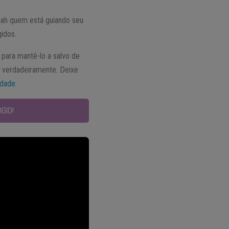
iah quem está guiando seu
gidos.
 para mantê-lo a salvo de
e verdadeiramente. Deixe
idade
.
GIO!