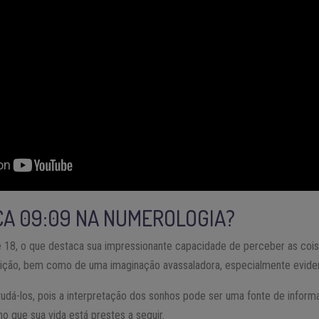
ICA 09:09 NA NUMEROLOGIA?
9 é 18, o que destaca sua impressionante capacidade de perceber as co
uição, bem como de uma imaginação avassaladora, especialmente evide
dá-los, pois a interpretação dos sonhos pode ser uma fonte de infor
ho que sua vida está prestes a seguir.