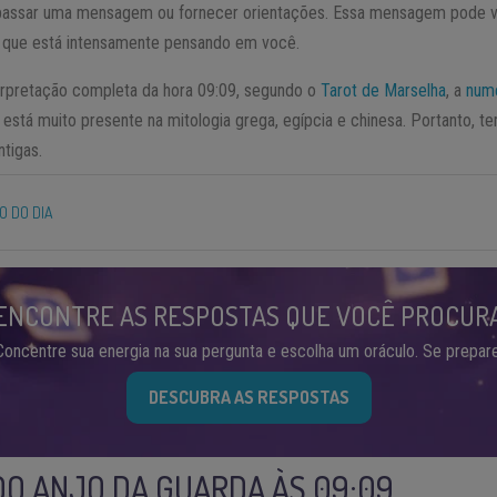
 passar uma mensagem ou fornecer orientações. Essa mensagem pode vi
 que está intensamente pensando em você.
terpretação completa da hora 09:09, segundo o
Tarot de Marselha
, a
nume
stá muito presente na mitologia grega, egípcia e chinesa. Portanto, 
ntigas.
 DO DIA
ENCONTRE AS RESPOSTAS QUE VOCÊ PROCUR
Concentre sua energia na sua pergunta e escolha um oráculo. Se prepare
DESCUBRA AS RESPOSTAS
O ANJO DA GUARDA ÀS 09:09