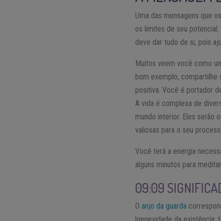
Uma das mensagens que os a
os limites de seu potencia
deve dar tudo de si, pois a
Muitos veem você como um m
bom exemplo, compartilhe s
positiva. Você é portador d
A vida é complexa de diver
mundo interior. Eles serão 
valiosas para o seu process
Você terá a energia necessá
alguns minutos para meditar
09:09 SIGNIFICA
O
anjo da guarda
correspond
longevidade da existência, 