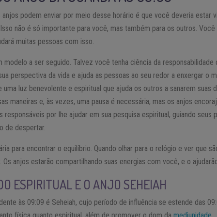
njos podem enviar por meio desse horário é que você deveria estar vi
l. Isso não é só importante para você, mas também para os outros. Você
judará muitas pessoas com isso.
odelo a ser seguido. Talvez você tenha ciência da responsabilidade 
ua perspectiva da vida e ajuda as pessoas ao seu redor a enxergar o
e uma luz benevolente e espiritual que ajuda os outros a sanarem suas d
sas maneiras e, às vezes, uma pausa é necessária, mas os anjos encor
os responsáveis por lhe ajudar em sua pesquisa espiritual, guiando seu
o de despertar.
ria para encontrar o equilíbrio. Quando olhar para o relógio e ver que sã
. Os anjos estarão compartilhando suas energias com você, e o ajudarão 
DO ESPIRITUAL E O ANJO SEHEIAH
ente às 09:09 é Seheiah, cujo período de influência se estende das 09:0
tanto física quanto espiritual, além de promover o dom da
mediunidade
.