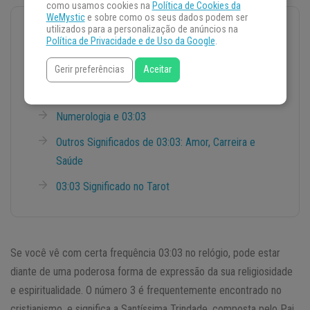
como usamos cookies na
Política de Cookies da
WeMystic
e sobre como os seus dados podem ser
utilizados para a personalização de anúncios na
NESSA MATÉRIA VOCÊ VAI ENCONTRAR:
Política de Privacidade e de Uso da Google
.
Mensagem do Anjo da Guarda
Gerir preferências
Aceitar
Significado Espiritual das 03:03
Numerologia e 03:03
Outros Significados de 03:03: Amor, Carreira e
Saúde
03:03 Significado no Tarot
Se você vê com certa frequência 03:03 no relógio, pode estar
diante de uma poderosa forma de expressão da sua religiosidade
e espiritualidade. O número 3 é frequentemente encontrado no
cristianismo, e significa a Santíssima Trindade, composta pelo Pai,