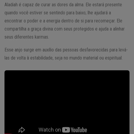
Aladiah é capaz de curar as dores da alma. Ele estará presente
quando você estiver se sentindo para baixo; lhe ajudará a
encontrar o poder e a energia dentro de si para recomeçar. Ele
compartilha a graça divina com seus protegidos e ajuda a alinhar
seus diferentes karmas.
Esse anjo surge em auxílio das pessoas desfavorecidas para levá-
las de volta à estabilidade, seja no mundo material ou espiritual.