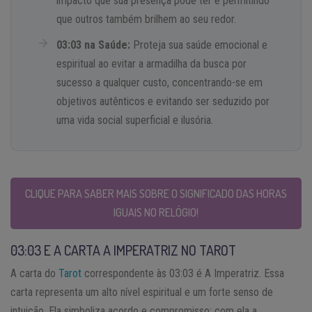
impacto que sua presença pode ter e permitindo
que outros também brilhem ao seu redor.
03:03 na Saúde:
Proteja sua saúde emocional e
espiritual ao evitar a armadilha da busca por
sucesso a qualquer custo, concentrando-se em
objetivos autênticos e evitando ser seduzido por
uma vida social superficial e ilusória.
CLIQUE PARA SABER MAIS SOBRE O SIGNIFICADO DAS HORAS
IGUAIS NO RELÓGIO!
03:03 E A CARTA A IMPERATRIZ NO TAROT
A carta do
Tarot
correspondente às 03:03 é A Imperatriz. Essa
carta representa um alto nível espiritual e um forte senso de
intuição. Ela simboliza acordo e compromisso; com ela a