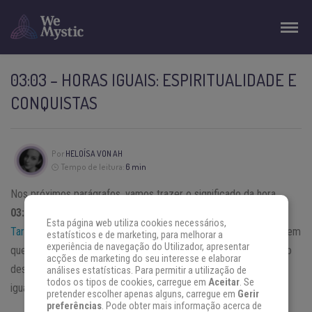
03:03 – HORAS IGUAIS: ESPIRITUALIDADE E
CONQUISTAS
Por
HELOÍSA VON AH
Tempo de leitura:
6 min
Nos próximos parágrafos, vamos trazer o significado da hora
03:03
e sua relação com os anjos da guarda, a
numerologia
e o
Esta página web utiliza cookies necessários,
Tarot de Marselha
. Assim, você poderá compreender a mensagem
estatísticos e de marketing, para melhorar a
experiência de navegação do Utilizador, apresentar
que seu subconsciente está tentando transmitir com a repetição
acções de marketing do seu interesse e elaborar
desse horário. Desvende com a gente o significado das horas
análises estatísticas. Para permitir a utilização de
todos os tipos de cookies, carregue em
Aceitar
. Se
iguais 03:03.
pretender escolher apenas alguns, carregue em
Gerir
preferências
. Pode obter mais informação acerca de