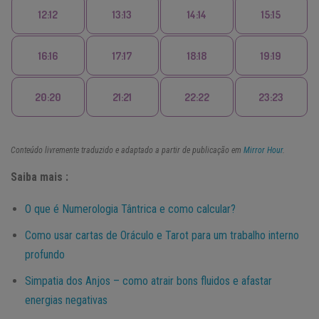
12:12
13:13
14:14
15:15
16:16
17:17
18:18
19:19
20:20
21:21
22:22
23:23
Conteúdo livremente traduzido e adaptado a partir de publicação em
Mirror Hour
.
Saiba mais :
O que é Numerologia Tântrica e como calcular?
Como usar cartas de Oráculo e Tarot para um trabalho interno
profundo
Simpatia dos Anjos – como atrair bons fluidos e afastar
energias negativas