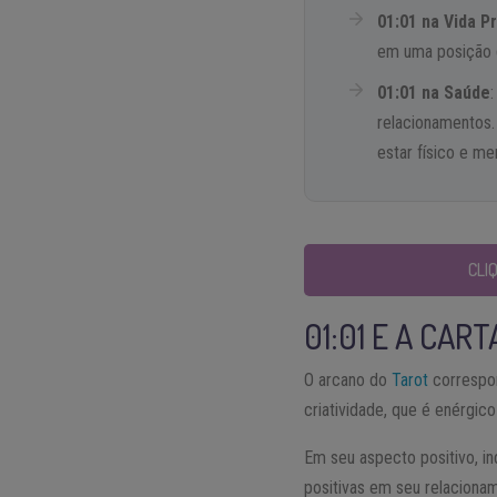
01:01 na Vida Pr
em uma posição d
01:01 na Saúde
relacionamentos.
estar físico e men
CLI
01:01 E A CAR
O arcano do
Tarot
correspon
criatividade, que é enérgic
Em seu aspecto positivo, i
positivas em seu relacionam