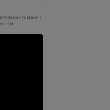
inho da sua vida. Esse anjo
 traí-lo.