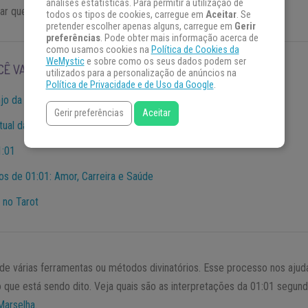
análises estatísticas. Para permitir a utilização de
dar que mensagem é essa.
todos os tipos de cookies, carregue em
Aceitar
. Se
pretender escolher apenas alguns, carregue em
Gerir
preferências
. Pode obter mais informação acerca de
como usamos cookies na
Política de Cookies da
WeMystic
e sobre como os seus dados podem ser
CÊ VAI ENCONTRAR:
utilizados para a personalização de anúncios na
Política de Privacidade e de Uso da Google
.
jo da Guarda
Gerir preferências
Aceitar
itual das 01:01
1:01
dos de 01:01: Amor, Carreira e Saúde
 no Tarot
 de várias ferramentas ou métodos divinatórios. Esse processo nos ajud
 que está sendo dito. Veja quais são as interpretações da 01:01 segund
Marselha
.