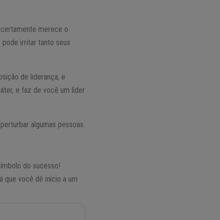
cê certamente merece o
ode irritar tanto seus
sição de liderança, e
ter, e faz de você um líder
 perturbar algumas pessoas.
 símbolo do sucesso!
á que você dê início a um