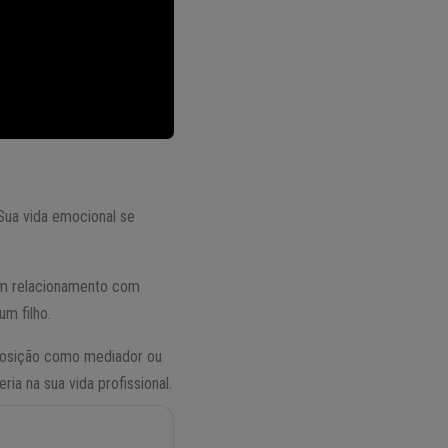
 Sua vida emocional se
 um relacionamento com
m filho.
 posição como mediador ou
ia na sua vida profissional.