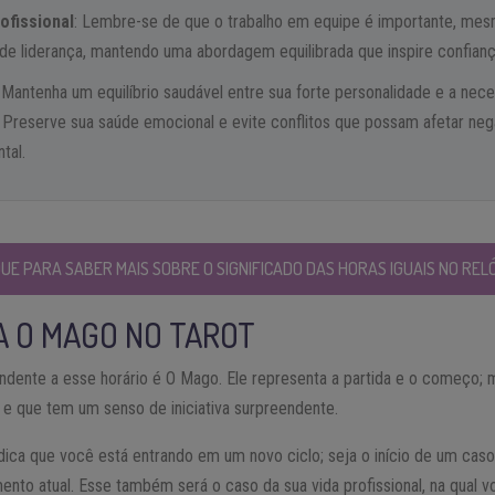
ofissional
: Lembre-se de que o trabalho em equipe é importante, me
e liderança, mantendo uma abordagem equilibrada que inspire confianç
: Mantenha um equilíbrio saudável entre sua forte personalidade e a nec
 Preserve sua saúde emocional e evite conflitos que possam afetar ne
tal.
QUE PARA SABER MAIS SOBRE O SIGNIFICADO DAS HORAS IGUAIS NO RELÓ
TA O MAGO NO TAROT
dente a esse horário é O Mago. Ele representa a partida e o começo;
o e que tem um senso de iniciativa surpreendente.
ndica que você está entrando em um novo ciclo; seja o início de um ca
ento atual. Esse também será o caso da sua vida profissional, na qual vo