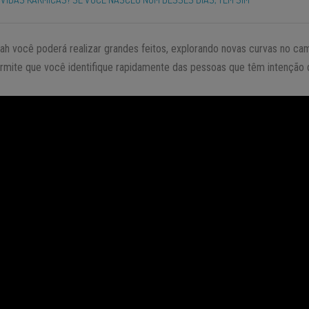
h você poderá realizar grandes feitos, explorando novas curvas no cam
rmite que você identifique rapidamente das pessoas que têm intenção de