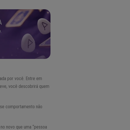
A
.
nada por você. Entre em
reve, você descobrirá quem
 esse comportamento não
é no novo que uma “pessoa