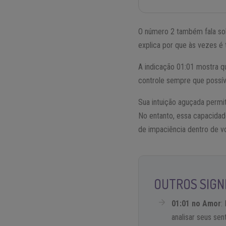
O número 2 também fala sob
explica por que às vezes é 
A indicação 01:01 mostra q
controle sempre que possív
Sua intuição aguçada permi
No entanto, essa capacida
de impaciência dentro de v
OUTROS SIGNI
01:01 no Amor
:
analisar seus se