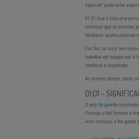
especial” pode estar esper
01:01 traz à tona uma pers
interesse que as pessoas p
familiares quanto pessoas n
Por fim, se você tem respo
trabalhar em equipe não é 
confiável a respeitado.
Ao mesmo tempo, tome cuida
01:01 – SIGNIFI
O
anjo da guarda
responsável
Protege e lhe fornece o im
novo começo, e lhe guiará 
LEIA TAMBÉM
VOCÊ TEM D