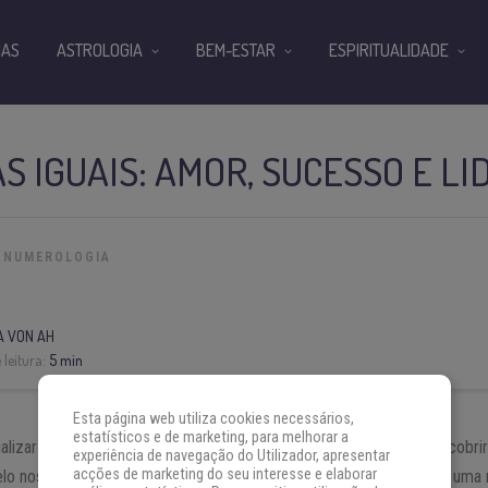
IAS
ASTROLOGIA
BEM-ESTAR
ESPIRITUALIDADE
RAS IGUAIS: AMOR, SUCESSO E L
NUMEROLOGIA
A VON AH
leitura:
5 min
Esta página web utiliza cookies necessários,
estatísticos e de marketing, para melhorar a
lizar com certa frequência a hora
01:01
, é natural que queira descobri
experiência de navegação do Utilizador, apresentar
acções de marketing do seu interesse e elaborar
pelo nosso subconsciente às vezes pode estar querendo nos enviar um