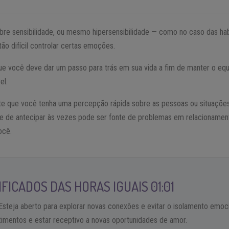
re sensibilidade, ou mesmo hipersensibilidade — como no caso das habi
tão difícil controlar certas emoções.
ue você deve dar um passo para trás em sua vida a fim de manter o equi
el.
te que você tenha uma percepção rápida sobre as pessoas ou situações
de de antecipar às vezes pode ser fonte de problemas em relacioname
ocê.
FICADOS DAS HORAS IGUAIS 01:01
 Esteja aberto para explorar novas conexões e evitar o isolamento emoc
ntimentos e estar receptivo a novas oportunidades de amor.