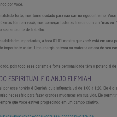
ando por você.
onalidade forte, mas tome cuidado para não cair no egocentrismo. Vo
róximas têm em você, mas começar todas as frases com um “mas eu…” p
o seu ambiente de trabalho.
nsabilidades importantes, a hora 01:01 mostra que você está em uma po
tão importante assim. Uma energia paterna ou materna emana do seu cará
do, pois todo esse carisma e forte personalidade têm o potencial de
CADO ESPIRITUAL E O ANJO ELEMIAH
 por esse horário é Elemiah, cuja influência vai de 1:00 à 1:20. Ele é o
pulso necessário para fazer grandes mudanças em sua vida. Ele permitir
sempre que você estiver progredindo em um campo criativo.
ÍVIDAS KÁRMICAS? SE VOCÊ NASCEU NUM DESSES DIAS, TEM SIM