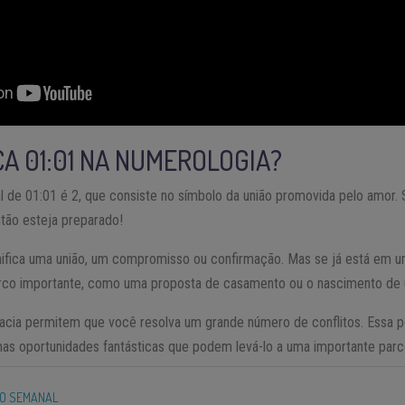
CA 01:01 NA NUMEROLOGIA?
tal de 01:01 é 2, que consiste no símbolo da união promovida pelo amor.
tão esteja preparado!
ignifica uma união, um compromisso ou confirmação. Mas se já está em
rco importante, como uma proposta de casamento ou o nascimento de u
macia permitem que você resolva um grande número de conflitos. Essa
as oportunidades fantásticas que podem levá-lo a uma importante parcer
O SEMANAL