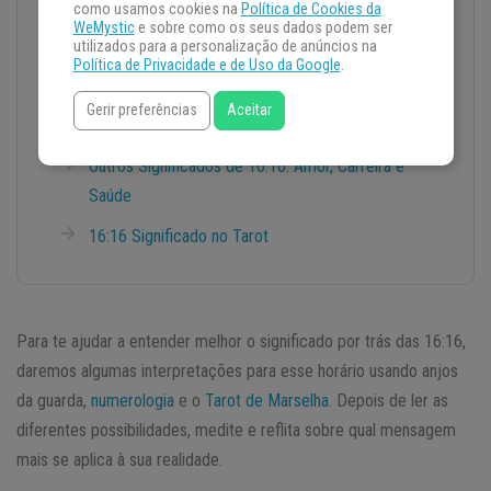
como usamos cookies na
Política de Cookies da
WeMystic
e sobre como os seus dados podem ser
Mensagem do Anjo da Guarda
utilizados para a personalização de anúncios na
Política de Privacidade e de Uso da Google
.
Significado Espiritual das 16:16
Gerir preferências
Aceitar
Numerologia e 16:16
Outros Significados de 16:16: Amor, Carreira e
Saúde
16:16 Significado no Tarot
Para te ajudar a entender melhor o significado por trás das 16:16,
daremos algumas interpretações para esse horário usando anjos
da guarda,
numerologia
e o
Tarot de Marselha
. Depois de ler as
diferentes possibilidades, medite e reflita sobre qual mensagem
mais se aplica à sua realidade.