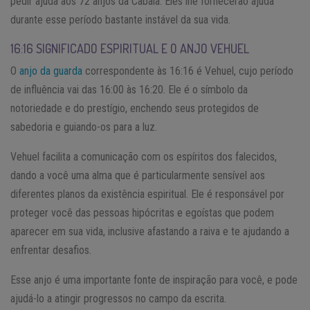
pedir ajuda aos 72 anjos da Cabala. Eles lhe fornecerão ajuda
durante esse período bastante instável da sua vida.
16:16 SIGNIFICADO ESPIRITUAL E O ANJO VEHUEL
O
anjo da guarda
correspondente às 16:16 é Vehuel, cujo período
de influência vai das 16:00 às 16:20. Ele é o símbolo da
notoriedade e do prestígio, enchendo seus protegidos de
sabedoria e guiando-os para a luz.
Vehuel facilita a comunicação com os espíritos dos falecidos,
dando a você uma alma que é particularmente sensível aos
diferentes planos da existência espiritual. Ele é responsável por
proteger você das pessoas hipócritas e egoístas que podem
aparecer em sua vida, inclusive afastando a raiva e te ajudando a
enfrentar desafios.
Esse anjo é uma importante fonte de inspiração para você, e pode
ajudá-lo a atingir progressos no campo da escrita.