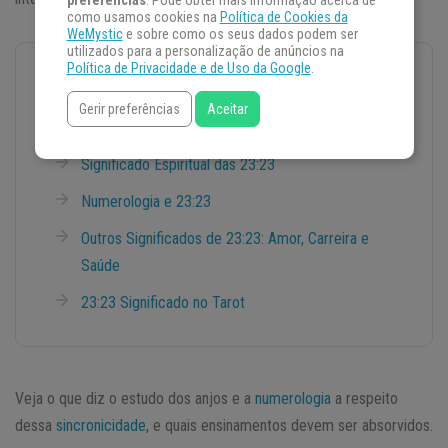
preferências
. Pode obter mais informação acerca de
como usamos cookies na
Política de Cookies da
WeMystic
e sobre como os seus dados podem ser
utilizados para a personalização de anúncios na
Política de Privacidade e de Uso da Google
.
NESSA MATÉRIA VOCÊ VAI ENCONTRAR:
Gerir preferências
Aceitar
Mensagem do Anjo da Guarda
Significado Espiritual das 23:23
Numerologia e 23:23
Outros Significados de 23:23: Amor, Carreira e
Saúde
23:23 Significado no Tarot
Veja o que diz o estudo dos anjos e a
numerologia
a respeito
dessa
sincronicidade
, e quais ensinamentos devem ser absorvidos.