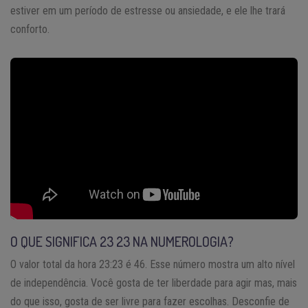
estiver em um período de estresse ou ansiedade, e ele lhe trará
conforto.
O QUE SIGNIFICA 23 23 NA NUMEROLOGIA?
O valor total da hora 23:23 é 46. Esse número mostra um alto nível
de independência. Você gosta de ter liberdade para agir mas, mais
do que isso, gosta de ser livre para fazer escolhas. Desconfie de