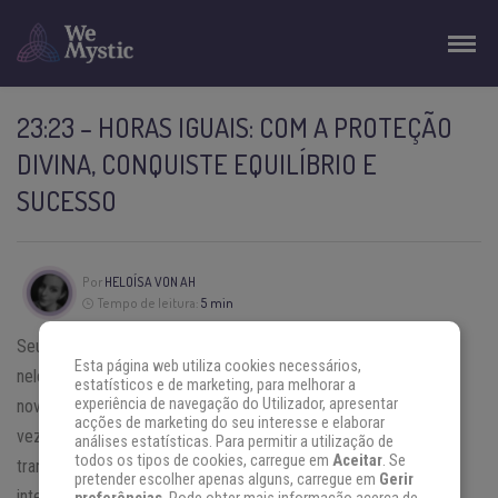
23:23 – HORAS IGUAIS: COM A PROTEÇÃO
DIVINA, CONQUISTE EQUILÍBRIO E
SUCESSO
Por
HELOÍSA VON AH
Tempo de leitura:
5 min
Seu subconsciente fez com que você olhasse para o relógio, e
Esta página web utiliza cookies necessários,
nele marcavam
23:23
. No dia seguinte, você se deparou
estatísticos e de marketing, para melhorar a
experiência de navegação do Utilizador, apresentar
novamente com esse horário, e isso se repetiu por diversas
acções de marketing do seu interesse e elaborar
vezes. Está na hora de aceitar que uma mensagem está sendo
análises estatísticas. Para permitir a utilização de
todos os tipos de cookies, carregue em
Aceitar
. Se
transmitida à sua mente consciente, e pode haver muitas
pretender escolher apenas alguns, carregue em
Gerir
interpretações possíveis.