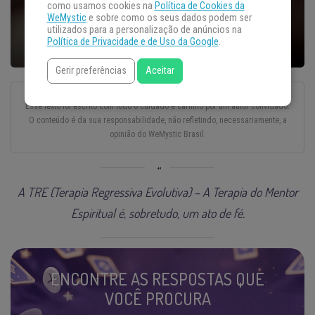
como usamos cookies na
Política de Cookies da
WeMystic
e sobre como os seus dados podem ser
utilizados para a personalização de anúncios na
Política de Privacidade e de Uso da Google
.
Gerir preferências
Aceitar
Esse texto foi escrito com todo o cuidado e carinho por um autor convidado.
O conteúdo é da sua responsabilidade, não refletindo, necessariamente, a
opinião do WeMystic Brasil.
A TRE (Terapia Regressiva Evolutiva) – A Terapia do Mentor
Espiritual é, sobretudo, um ato de fé.
ENCONTRE AS RESPOSTAS QUE
VOCÊ PROCURA