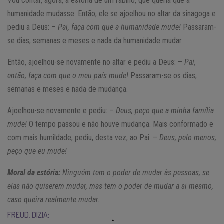
Vou contar, agora, a estória de um rabino, que queria que a
humanidade mudasse. Então, ele se ajoelhou no altar da sinagoga e
pediu a Deus: –
Pai, faça com que a humanidade mude!
Passaram-
se dias, semanas e meses e nada da humanidade mudar.
Então, ajoelhou-se novamente no altar e pediu a Deus: –
Pai,
então, faça com que o meu país mude!
Passaram-se os dias,
semanas e meses e nada de mudança.
Ajoelhou-se novamente e pediu: –
Deus, peço que a minha família
mude!
O tempo passou e não houve mudança. Mais conformado e
com mais humildade, pediu, desta vez, ao Pai: –
Deus, pelo menos,
peço que eu mude!
Moral da estória:
Ninguém tem o poder de mudar às pessoas, se
elas não quiserem mudar, mas tem o poder de mudar a si mesmo,
caso queira realmente mudar.
FREUD, DIZIA: