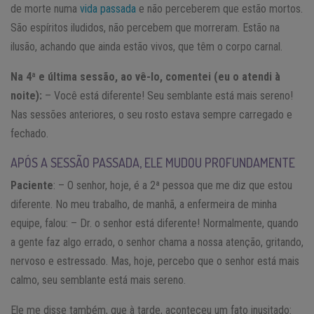
de morte numa
vida passada
e não perceberem que estão mortos.
São espíritos iludidos, não percebem que morreram. Estão na
ilusão, achando que ainda estão vivos, que têm o corpo carnal.
Na 4ª e última sessão, ao vê-lo, comentei (eu o atendi à
noite):
– Você está diferente! Seu semblante está mais sereno!
Nas sessões anteriores, o seu rosto estava sempre carregado e
fechado.
APÓS A SESSÃO PASSADA, ELE MUDOU PROFUNDAMENTE
Paciente
: – O senhor, hoje, é a 2ª pessoa que me diz que estou
diferente. No meu trabalho, de manhã, a enfermeira de minha
equipe, falou: – Dr. o senhor está diferente! Normalmente, quando
a gente faz algo errado, o senhor chama a nossa atenção, gritando,
nervoso e estressado. Mas, hoje, percebo que o senhor está mais
calmo, seu semblante está mais sereno.
Ele me disse também, que à tarde, aconteceu um fato inusitado: