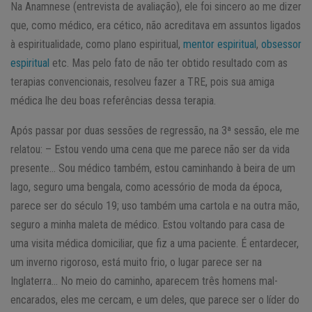
Na Anamnese (entrevista de avaliação), ele foi sincero ao me dizer
que, como médico, era cético, não acreditava em assuntos ligados
à espiritualidade, como plano espiritual,
mentor espiritual
,
obsessor
espiritual
etc. Mas pelo fato de não ter obtido resultado com as
terapias convencionais, resolveu fazer a TRE, pois sua amiga
médica lhe deu boas referências dessa terapia.
Após passar por duas sessões de regressão, na 3ª sessão, ele me
relatou: – Estou vendo uma cena que me parece não ser da vida
presente… Sou médico também, estou caminhando à beira de um
lago, seguro uma bengala, como acessório de moda da época,
parece ser do século 19; uso também uma cartola e na outra mão,
seguro a minha maleta de médico. Estou voltando para casa de
uma visita médica domiciliar, que fiz a uma paciente. É entardecer,
um inverno rigoroso, está muito frio, o lugar parece ser na
Inglaterra… No meio do caminho, aparecem três homens mal-
encarados, eles me cercam, e um deles, que parece ser o líder do