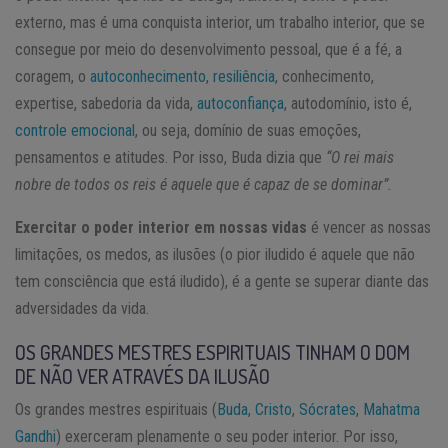
externo, mas é uma conquista interior, um trabalho interior, que se
consegue por meio do desenvolvimento pessoal, que é a fé, a
coragem, o
autoconhecimento
,
resiliência
, conhecimento,
expertise, sabedoria da vida,
autoconfiança
, autodomínio, isto é,
controle emocional
, ou seja, domínio de suas emoções,
pensamentos e atitudes. Por isso, Buda dizia que
“O rei mais
nobre de todos os reis é aquele que é capaz de se dominar”.
Exercitar o poder interior em nossas vidas
é vencer as nossas
limitações, os medos, as ilusões (o pior iludido é aquele que não
tem consciência que está iludido), é a gente se superar diante das
adversidades da vida.
OS GRANDES MESTRES ESPIRITUAIS TINHAM O DOM
DE NÃO VER ATRAVÉS DA ILUSÃO
Os grandes mestres espirituais (
Buda
,
Cristo
,
Sócrates
,
Mahatma
Gandhi
) exerceram plenamente o seu poder interior. Por isso,