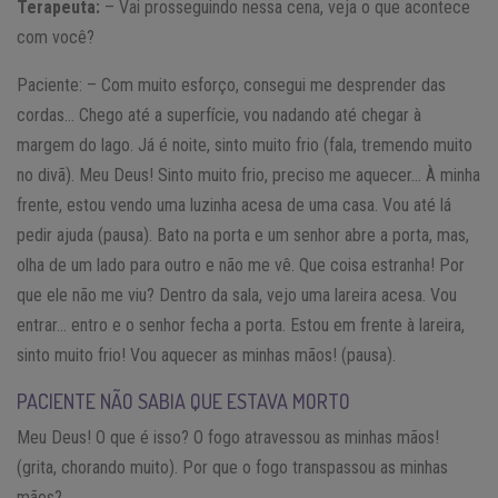
Terapeuta:
– Vai prosseguindo nessa cena, veja o que acontece
com você?
Paciente: – Com muito esforço, consegui me desprender das
cordas… Chego até a superfície, vou nadando até chegar à
margem do lago. Já é noite, sinto muito frio (fala, tremendo muito
no divã). Meu Deus! Sinto muito frio, preciso me aquecer… À minha
frente, estou vendo uma luzinha acesa de uma casa. Vou até lá
pedir ajuda (pausa). Bato na porta e um senhor abre a porta, mas,
olha de um lado para outro e não me vê. Que coisa estranha! Por
que ele não me viu? Dentro da sala, vejo uma lareira acesa. Vou
entrar… entro e o senhor fecha a porta. Estou em frente à lareira,
sinto muito frio! Vou aquecer as minhas mãos! (pausa).
PACIENTE NÃO SABIA QUE ESTAVA MORTO
Meu Deus! O que é isso? O fogo atravessou as minhas mãos!
(grita, chorando muito). Por que o fogo transpassou as minhas
mãos?