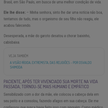
Brasil, em São Paulo, em busca de uma melhor condição de vida.
Ele lhe disse:
– Minha senhora, sinto lhe dar uma notícia não boa,
tentamos de tudo, mas o organismo de seu filho não reagiu, ele
acabou falecendo.
Desesperada, a mãe do garoto desatou a chorar baixinho,
cabisbaixa.
VEJA TAMBÉM
A VISÃO RÍGIDA, EXTREMISTA, DAS RELIGIÕES - POR OSVALDO
SHIMODA
PACIENTE, APÓS TER VIVENCIADO SUA MORTE NA VIDA
PASSADA, TORNOU-SE MAIS HUMANO E EMPÁTICO
Sensibilizado com a dor da mãe, ele colocou a cabeça dela em
seu peito e a consolou, fazendo afagos em sua cabeça. Ele me
confessou que nunca havia feito isso com ninguém. Como médico