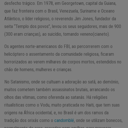
desfecho trágico. Em 1978, em Georgetown, capital da Guiana,
que faz fronteira com o Brasil, Venezuela, Suriname e Oceano
Atlântico, o líder religioso, o reverendo Jim Jones, fundador da
seita “Templo dos povos”, levou os seus seguidores, mais de 900
(300 eram crianças), ao suicídio, tomando veneno(cianeto).
Os agentes norte-americanos do FBI, ao percorrerem com o
helicóptero o assentamento da comunidade religiosa, ficaram
horrorizados ao verem milhares de corpos mortos, estendidos no
chão de homens, mulheres e crianças.
No Satanismo, onde se cultuam a adoração ao satã, ao demônio,
muitos cometem também assassinatos brutais, arrancando os
olhos das vítimas, como oferenda ao satanás. Há religiões
ritualísticas como o Vodu, muito praticada no Haiti, que tem suas
origens na África ocidental, e, no Brasil é um dos ramos da
tradição dos orixás como o
candomblé
, onde se utilizam bonecos,