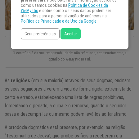
preferências
. Pode obter mais informação acerca de
como usamos cookies na
Política de Cookies da
WeMystic
e sobre como os seus dados podem ser
utilizados para a personalização de anúncios na
Política de Privacidade e de Uso da Google
.
Gerir preferências
Aceitar
Esse texto foi escrito com todo o cuidado e carinho por um autor convidado.
O conteúdo é da sua responsabilidade, não refletindo, necessariamente, a
opinião do WeMystic Brasil.
As
religiões
(em sua maioria) através de seus dogmas, ensinam
os seus seguidores a verem a vida de forma rígida, extremista do
certo e errado, estabelecendo uma lista de regras proibitivas,
fomentando o pecado, a culpa e o remorso, quando o seguidor
passa a descumpri-las ou mesmo podem levá-los ao fanatismo.
A ortodoxia dogmática está presente, por exemplo, na religião
“Testemunha de Jeová”, que proíbe os fiéis a receberem e a