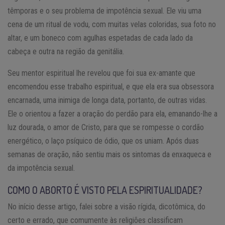
têmporas e o seu problema de impotência sexual. Ele viu uma
cena de um ritual de vodu, com muitas velas coloridas, sua foto no
altar, e um boneco com agulhas espetadas de cada lado da
cabeça e outra na região da genitália.
Seu mentor espiritual lhe revelou que foi sua ex-amante que
encomendou esse trabalho espiritual, e que ela era sua obsessora
encarnada, uma inimiga de longa data, portanto, de outras vidas.
Ele o orientou a fazer a oração do perdão para ela, emanando-lhe a
luz dourada, o amor de Cristo, para que se rompesse o cordão
energético, o laço psíquico de ódio, que os uniam. Após duas
semanas de oração, não sentiu mais os sintomas da enxaqueca e
da impotência sexual.
COMO O ABORTO É VISTO PELA ESPIRITUALIDADE?
No início desse artigo, falei sobre a visão rígida, dicotômica, do
certo e errado, que comumente às religiões classificam