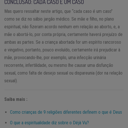
CONCLUSÃO: CADA CASO É UM CASO
Mas quero ressaltar neste artigo, que “cada caso é um caso”
como se diz no sábio jargão médico. Se mãe e filho, no plano
espiritual, não fizeram acordo nenhum em relação ao aborto, e, a
mãe o abortá-lo, por conta própria, certamente haverá prejuízo de
ambas as partes. Se a criança abortada for um espírito rancoroso
e vingativo, portanto, pouco evoluído, certamente irá prejudicar à
mãe, provocando-lhe, por exemplo, uma infecção urinária
recorrente, infertilidade, ou mesmo lhe causar uma disfunção
sexual, como falta de desejo sexual ou dispareunia (dor na relação
sexual).
Saiba mais :
Como crianças de 9 religiões diferentes definem o que é Deus
O que a espiritualidade diz sobre o Déjà Vu?