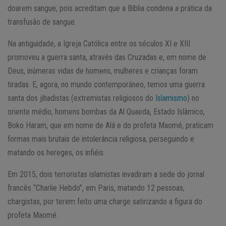
doarem sangue, pois acreditam que a Bíblia condena a prática da
transfusão de sangue.
Na antiguidade, a Igreja Católica entre os séculos XI e XIII
promoveu a guerra santa, através das Cruzadas e, em nome de
Deus, inúmeras vidas de homens, mulheres e crianças foram
tiradas. E, agora, no mundo contemporâneo, temos uma guerra
santa dos jihadistas (extremistas religiosos do
Islamismo
) no
oriente médio, homens bombas da Al Quaeda, Estado Islâmico,
Boko Haram, que em nome de Alá e do profeta Maomé, praticam
formas mais brutais de intolerância religiosa, perseguindo e
matando os hereges, os infiéis.
Em 2015, dois terroristas islamistas invadiram a sede do jornal
francês “Charlie Hebdo”, em Paris, matando 12 pessoas,
chargistas, por terem feito uma charge satirizando a figura do
profeta Maomé.