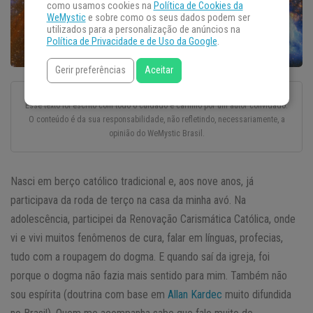
como usamos cookies na
Política de Cookies da
WeMystic
e sobre como os seus dados podem ser
utilizados para a personalização de anúncios na
Política de Privacidade e de Uso da Google
.
Gerir preferências
Aceitar
Esse texto foi escrito com todo o cuidado e carinho por um autor convidado.
O conteúdo é da sua responsabilidade, não refletindo, necessariamente, a
opinião do WeMystic Brasil.
Nasci em berço católico tradicional e, aos nove anos, já
participava da roda de terço na casa da minha avó. Na
adolescência, participei da Renovação Carismática Católica, onde
vi e vivi muitos fenômenos de cura, falar em línguas, profecias,
tudo com a roupagem do dogma. E quando saí da igreja, foi
porque o dogma não fazia mais sentido para mim. Também não
sou espírita (doutrina com base em
Allan Kardec
muito difundida