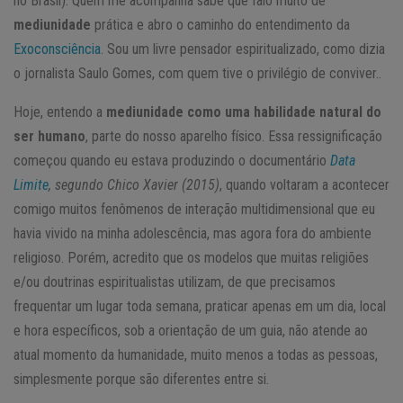
no Brasil). Quem me acompanha sabe que falo muito de
mediunidade
prática e abro o caminho do entendimento da
Exoconsciência
. Sou um livre pensador espiritualizado, como dizia
o jornalista Saulo Gomes, com quem tive o privilégio de conviver..
Hoje, entendo a
mediunidade como uma habilidade natural do
ser humano
, parte do nosso aparelho físico. Essa ressignificação
começou quando eu estava produzindo o documentário
Data
Limite
, segundo Chico Xavier (2015)
, quando voltaram a acontecer
comigo muitos fenômenos de interação multidimensional que eu
havia vivido na minha adolescência, mas agora fora do ambiente
religioso. Porém, acredito que os modelos que muitas religiões
e/ou doutrinas espiritualistas utilizam, de que precisamos
frequentar um lugar toda semana, praticar apenas em um dia, local
e hora específicos, sob a orientação de um guia, não atende ao
atual momento da humanidade, muito menos a todas as pessoas,
simplesmente porque são diferentes entre si.