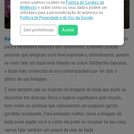
como usamos cookies na
Política de Cookies da
WeMystic
e sobre como os seus dados podem ser
utilizados para a personalização de anúncios na
Política de Privacidade e de Uso da Google
.
Gerir preferências
Aceitar
Buda
é a denominação de uma pessoa que despertou plenamente
para a verdadeira natureza dos fenômenos. Existiram poucas
pessoas que atingiram este nível espiritual e, normalmente, quando
se ouve falar em buda está falando-se sobre Siddhartha Gautama,
o buda mais conhecido na era contemporânea por ter sido o
último de sua linhagem.
É nele também que se inspiram as imagens de buda que pode-se
encontrar em diversas fotos e lugares espalhados pelo mundo,
bem como as estátuas que representam um pequeno garoto
gordinho meditando. Para entender melhor como a imagem de
buda pode ajudar você e como ela pode se encaixar na sua casa,
vamos falar também um pouco da vida de buda.