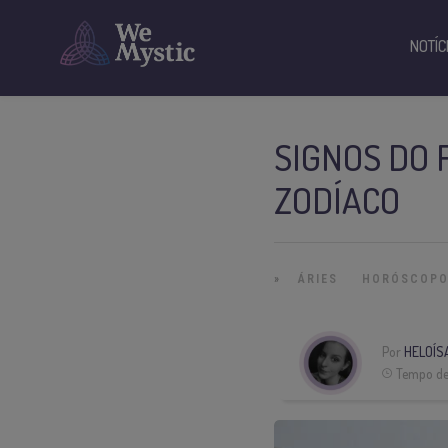
NOTÍC
SIGNOS DO 
ZODÍACO
»
ÁRIES
HORÓSCOP
Por
HELOÍS
Tempo de 