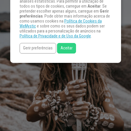
análises estatísticas. Para permitir a utilização de
todos os tipos de cookies, carregue em
Aceitar
. Se
pretender escolher apenas alguns, carregue em
Gerir
preferências
. Pode obter mais informação acerca de
como usamos cookies na
Política de Cookies da
WeMystic
e sobre como os seus dados podem ser
utilizados para a personalização de anúncios na
Política de Privacidade e de Uso da Google
.
Gerir preferências
Aceitar