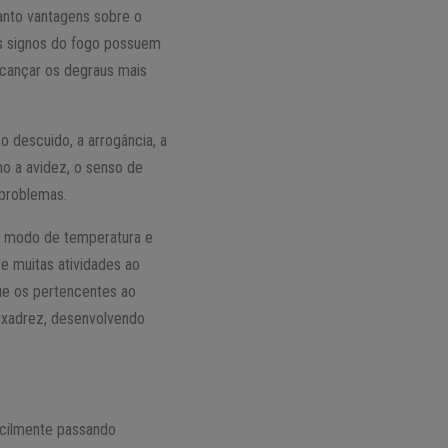
tanto vantagens sobre o
es signos do fogo possuem
lcançar os degraus mais
, o descuido, a arrogância, a
o a avidez, o senso de
 problemas.
lo modo de temperatura e
e muitas atividades ao
ue os pertencentes ao
 xadrez, desenvolvendo
icilmente passando