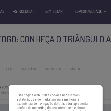
IAS
ASTROLOGIA
BEM-ESTAR
ESPIRITUALIDADE
FOGO: CONHEÇA O TRIÂNGULO 
O
LEÃO
SAGITÁRIO
SIGNOS DO ZODÍACO
A VON AH
leitura:
9 min
Esta página web utiliza cookies necessários,
estatísticos e de marketing, para melhorar a
experiência de navegação do Utilizador, apresentar
acções de marketing do seu interesse e elaborar