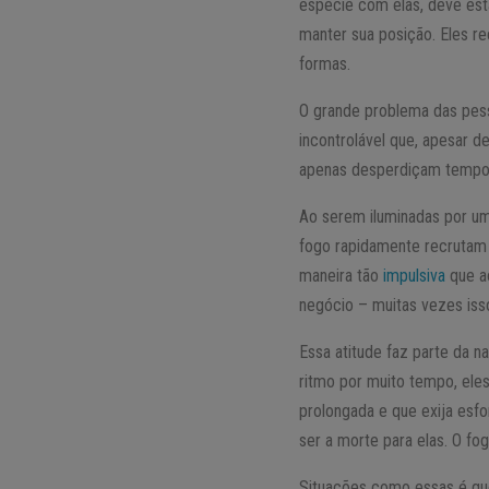
espécie com elas, deve es
manter sua posição. Eles r
formas.
O grande problema das pess
incontrolável que, apesar 
apenas desperdiçam tempo 
Ao serem iluminadas por um
fogo rapidamente recrutam t
maneira tão
impulsiva
que ao
negócio – muitas vezes iss
Essa atitude faz parte da 
ritmo por muito tempo, el
prolongada e que exija esf
ser a morte para elas. O fo
Situações como essas é qu