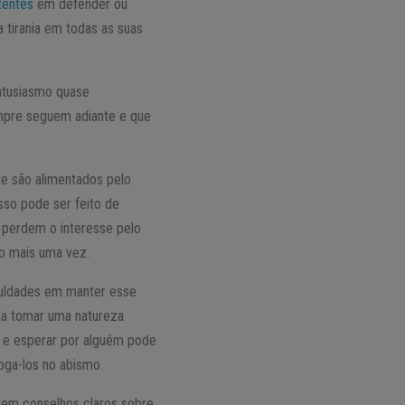
tentes
em defender ou
 tirania em todas as suas
ntusiasmo quase
empre seguem adiante e que
ue são alimentados pelo
sso pode ser feito de
 perdem o interesse pelo
o mais uma vez.
iculdades em manter esse
la tomar uma natureza
, e esperar por alguém pode
joga-los no abismo.
em conselhos claros sobre