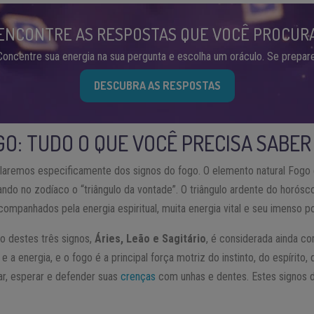
ENCONTRE AS RESPOSTAS QUE VOCÊ PROCUR
Concentre sua energia na sua pergunta e escolha um oráculo. Se prepare
DESCUBRA AS RESPOSTAS
GO: TUDO O QUE VOCÊ PRECISA SABER
laremos especificamente dos signos do fogo. O elemento natural Fogo
ndo no zodíaco o “triângulo da vontade”. O triângulo ardente do horós
ompanhados pela energia espiritual, muita energia vital e seu imenso p
o destes três signos,
Áries, Leão e Sagitário
, é considerada ainda c
 e a energia, e o fogo é a principal força motriz do instinto, do espírito,
tar, esperar e defender suas
crenças
com unhas e dentes. Estes signos 