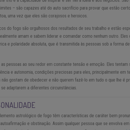
te trio é a capacidade de inspirar e ser fiel à ideia e aos negócios. Sã
limites – são capazes até do auto sacrifício para provar que estão cert
à toa, uma vez que eles são corajosos e heroicos.
icos do fogo são orgulhosos dos resultados de seu trabalho e estão es
 realmente amam e sabem liderar e comandar como nenhum outro. Eles 
ica e polaridade absoluta, que é transmitida às pessoas sob a forma de
m as pessoas ao seu redor em constante tensão e emoção. Eles tentam
dência e autonomia, condições preciosas para eles, principalmente em t
s não gostam de obedecer e não querem fazê-lo em tudo o que lhe é 
se adaptarem a diferentes circunstâncias.
SONALIDADE
emento astrológico de fogo têm características de caráter bem pronun
, autoafirmação e obstinação. Assim qualquer pessoa que se envolva em