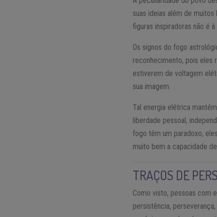
A peculiaridade do povo des
suas ideias além de muitos 
figuras inspiradoras não é 
Os signos do fogo astrológ
reconhecimento, pois eles
estiverem de voltagem elétr
sua imagem.
Tal energia elétrica manté
liberdade pessoal, indepen
fogo têm um paradoxo, ele
muito bem a capacidade de 
TRAÇOS DE PER
Como visto, pessoas com el
persistência, perseverança