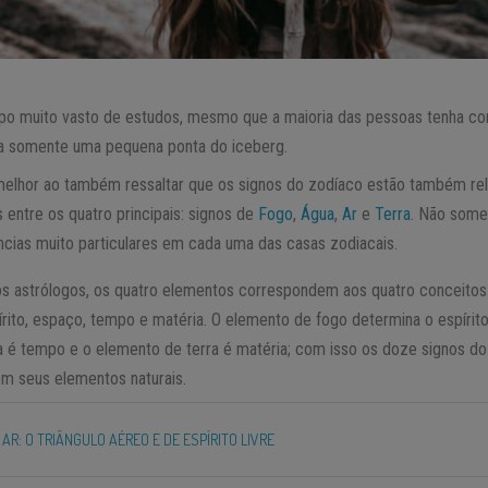
mpo muito vasto de estudos, mesmo que a maioria das pessoas tenha c
a somente uma pequena ponta do iceberg.
elhor ao também ressaltar que os signos do zodíaco estão também re
s entre os quatro principais: signos de
Fogo
,
Água
,
Ar
e
Terra
. Não som
ncias muito particulares em cada uma das casas zodiacais.
s astrólogos, os quatro elementos correspondem aos quatro conceitos
írito, espaço, tempo e matéria. O elemento de fogo determina o espírit
 é tempo e o elemento de terra é matéria; com isso os doze signos do
m seus elementos naturais.
AR: O TRIÂNGULO AÉREO E DE ESPÍRITO LIVRE