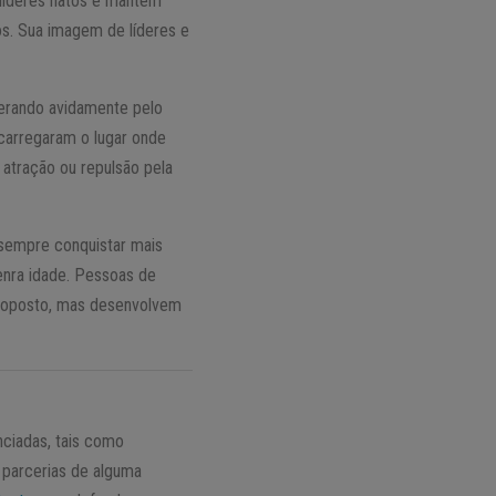
o líderes natos e mantém
os. Sua imagem de líderes e
perando avidamente pelo
carregaram o lugar onde
 atração ou repulsão pela
 sempre conquistar mais
enra idade. Pessoas de
proposto, mas desenvolvem
ciadas, tais como
 parcerias de alguma