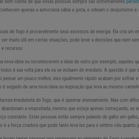
tar bem ciente de que essas pessoas sempre são extremamente
persis
econhecem apenas a autocracia sábia e justa, e odeiam o despotismo e a
oas de fogo é provavelmente seus excessos de energia. Ela cria um e
de ser muito útil em certas situações, pode levar a decisões que nem s
e recursos.
a nova ideia ou reconhecerem a ideia de outro por exemplo, aqueles q
odos à sua volta para ela ou se incluem de imediato. A questão é que i
 pensar um pouco melhor, eles igualmente rápido acabam por esfriar e
o é seguido de uma nova ideia ou inspiração que leva ao mesmo caminh
natureza imediatista do fogo, que é queimar intensamente. Mas com dif
es abandonam a empreitada, mesmo que esteja apenas começando, se e
orço constante. Estas pessoas estão sempre pulando de galho em galho
go é a força criadora que pode tanto leva-los para o sétimo céu quanto 
e levam tantas pessoas que pertencem ao elemento de Fogo a receber