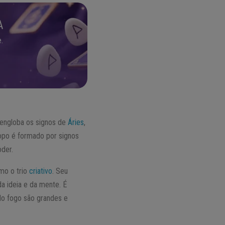
A
.
 engloba os signos de
Áries
,
copo é formado por signos
oder.
omo o trio
criativo
. Seu
 da ideia e da mente. É
do fogo são grandes e