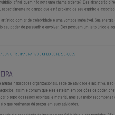
ltidão; afinal, quem não nota uma chama ardente? Eles alcançarão o 
, especialmente no campo que está próximo de seu espírito e associad
rtístico com ar de celebridade e uma vontade inabalável. Sua energia
rio seu poder de persuadir e envolver. Eles possuem um jeito único e a
 ÁGUA: O TRIO IMAGINATIVO E CHEIO DE PERCEPÇÕES
REIRA
muitas habilidades organizacionais, sede de atividade e iniciativa. Is
egócios; assim é comum que eles estejam em posições de poder, chefi
nçar o topo dos reinos espiritual e material, mas sua maior recompensa
 é o que realmente dá prazer em suas atividades.