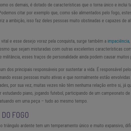
como os demais, é dotado de características que o torna único e inclui 
 Podemos citar por exemplo que, como são alimentados pelo fogo, est
iz a ambição, isso faz deles pessoas muito obstinadas e capazes de a
a vital e esse desejo voraz pela conquista, surge também a
impaciência
Mesmo que sejam misturadas com outras excelentes características com
e militância, esses traços de personalidade ainda podem causar muitos
um dos principais responsáveis por sustentar a vida. É responsável pe
rnando essas pessoas muito ativas e que normalmente estão envolvidas 
des, por sua vez, muitas vezes não têm nenhuma relação entre si, já q
 estudando piano, jogando futebol, participando de um campeonato de
u atuando em uma peça – tudo ao mesmo tempo.
 DO FOGO
 triângulo ardente tem um temperamento único e muito expansivo, dif