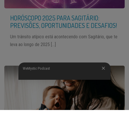
HORÓSCOPO 2025 PARA SAGITÁRIO:
PREVISÕES, OPORTUNIDADES E DESAFIOS!
Um trânsito atípico está acontecendo com Sagitário, que te
leva ao longo de 2025 […]
WeMystic Podcast