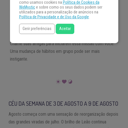
como usamos cookies na
Política de Cookies da
a recompensa é rápida e próspera. Se sentir satisfeito de
WeMystic
e sobre como os seus dados podem ser
utilizados para a personalização de anúncios na
ter feito o correto deve ser sua meta.
Política de Privacidade e de Uso da Google
.
Gerir preferências
Aceitar
BEM ESTAR
Chame suas amigas para iniciarem essa missão com você.
Uma mudança de hábitos em grupo pode ser mais
instigante.
CÉU DA SEMANA DE
3
DE
AGOSTO
A
9
DE
AGOSTO
Agosto começa com uma sensação de reorganização depois
das grandes viradas de julho. O brilho de Leão continua