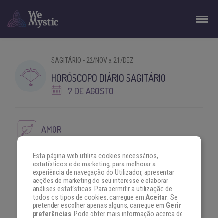
SAGITÁRIO - 22/NOV a 21/DEZ
HORÓSCOPO DIÁRIO SAGITÁRIO
7 DE AGOSTO
AMOR
Um relacionamento forte e feliz precisa de harmonia e
Esta página web utiliza cookies necessários,
equilíbrio. Reveja o seu com carinho.
estatísticos e de marketing, para melhorar a
experiência de navegação do Utilizador, apresentar
acções de marketing do seu interesse e elaborar
análises estatísticas. Para permitir a utilização de
DINHEIRO
todos os tipos de cookies, carregue em
Aceitar
. Se
pretender escolher apenas alguns, carregue em
Gerir
preferências
. Pode obter mais informação acerca de
Não foque tanto em bens materiais, pense que nem sempre