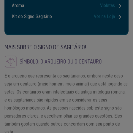
Aroma
Violetas
Kit do Signo Sagitário
Ver na Loja
MAIS SOBRE O SIGNO DE SAGITÁRIO!
SÍMBOLO: O ARQUEIRO OU O CENTAURO
É o arqueiro que representa os sagitarianos, embora neste caso
seja um centauro (meio homem, meio animal) que está jogando as
setas. Os centauros eram intelectuais da antiga mitologia romana,
e os sagitarianos são rápidos em se considerar os seus
homólogos modernos. As pessoas nascidas sob este signo são
pensadores claros, e escolhem olhar as grandes questões. Eles
também gostam quando outros concordam com seu ponto de
vista.