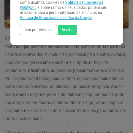
como usamos cookies na
Política de Cookies da
WeMystic
e sobre como os seus dados podem ser
utilizados para a personalização de anúncios na
Política de Privacidade e de Uso da Google
.
Gerir preferências
Aceitar
O
medo
é um tipo de reação comum do nosso corpo quando
sentimos que estamos ameaçados. Este sentimento faz parte da
história evolutiva dos animais e foi essencial para a sobrevivência,
uma vez que gerava uma reação mais rápida ao fugir de
predadores. Atualmente, as pessoas possuem medos diversos e
até um pouco estranhos, mas existem alguns tipos mais comuns
como medo de animais, de altura ou de passar vergonha. Apesar
desta reação corporal já ter sido muito útil, hoje em dia ela pode
nos atrapalhar em muitos sentidos. Neste artigo, vamos explorar
um pouco mais este assunto e ensinar 3 técnicas para controlar o
medo e a ansiedade.
“Coragem é a resistência ao medo, domínio do medo, e não a