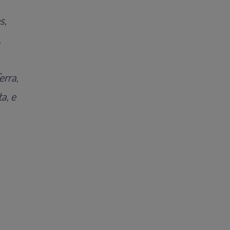
s,
.
erra,
a, e