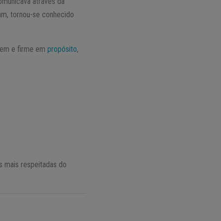
omunicava através da
am, tornou-se conhecido
agem e firme em
propósito
,
s mais respeitadas do