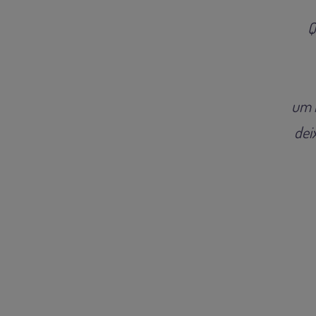
Q
um r
dei