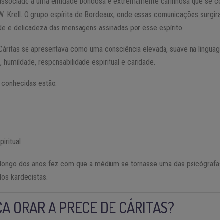
l associado a uma entidade bondosa e extremamente carinhosa que se c
Krell. O grupo espírita de Bordeaux, onde essas comunicações surgir
de e delicadeza das mensagens assinadas por esse espírito.
Cáritas se apresentava como uma consciência elevada, suave na lingu
 humildade, responsabilidade espiritual e caridade.
 conhecidas estão:
piritual
 longo dos anos fez com que a médium se tornasse uma das psicógrafa
los kardecistas.
CA ORAR A PRECE DE CÁRITAS?