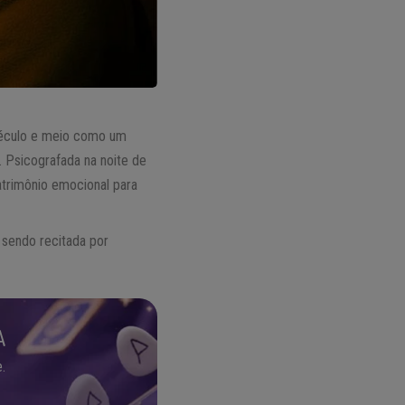
século e meio como um
. Psicografada na noite de
atrimônio emocional para
, sendo recitada por
A
.