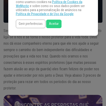
como usamos cookies na
Política de Cookies da
WeMystic
e sobre como os seus dados podem ser
utilizados para a personalização de anúncios na
Política de Privacidade e de Uso da Google
.
Gerir preferências
Aceitar
Segundo a doutrina
espírita
, assim que nascemos um bom espírito
liga-se à nós e se torna o nosso protetor para a vida toda. Deus
nos dá esse companheiro eterno para que ele nos ajude a seguir
sempre o caminho do bem independente das dificuldades e
provações que a vida nos traz. Quando nós oramos e nos
conectamos à esses espíritos protetores (que muitas pessoas
fazem alusão ao anjo da guarda) eles ficam felizes de poder nos
ajudar e interceder por nós junto a Deus. Veja abaixo 3 preces de
proteção para rezar em todos os períodos do dia ao nosso
protetor.
ENCONTRE AS RESPOSTAS QUE