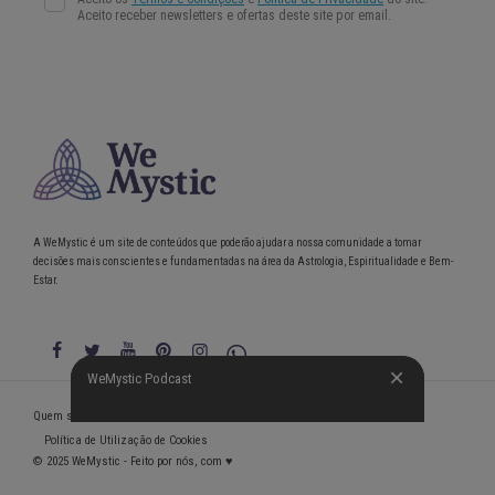
A WeMystic é um site de conteúdos que poderão ajudar a nossa comunidade a tomar
decisões mais conscientes e fundamentadas na área da Astrologia, Espiritualidade e Bem-
Estar.
WeMystic Podcast
WeMystic Podcast
Quem somos
Política de Privacidade
Condições gerais de utilização
Política de Utilização de Cookies
© 2025 WeMystic - Feito por nós, com ♥